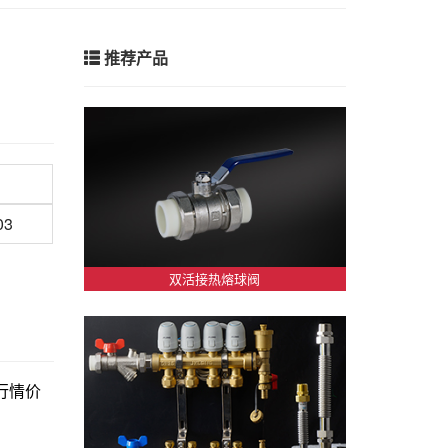
推荐产品
03
双活接热熔球阀
新行情价