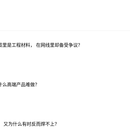
缆里是工程材料， 在网线里却备受争议？
什么高端产品难做？
， 又为什么有时反而焊不上？