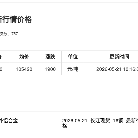
最新行情价格
次数：757
价
均价
涨跌
单位
更新时间
0
105420
1900
元/吨
2026-05-21 10:16:
货_外铝合金
2026-05-21_长江现货_1#铜_最
格