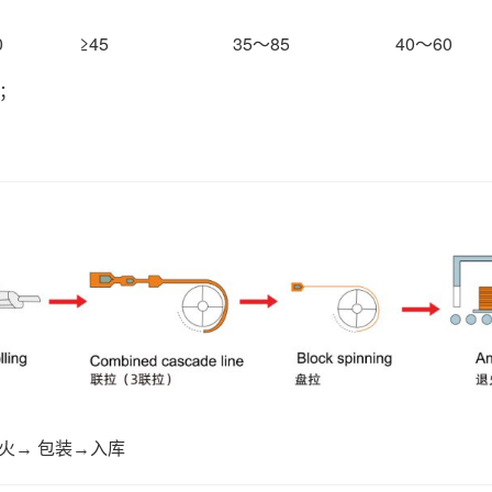
0
≥45
35～85
40～60
；
退火→ 包装→入库