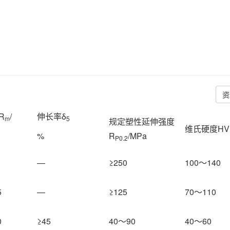
资
R
/
伸长率δ
m
5
规定塑性延伸强度
维氏硬度HV
%
R
/MPa
P0.2
—
≥250
100～140
5
—
≥125
70～110
0
≥45
40～90
40～60