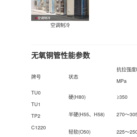
空调制冷
无氧铜管性能参数
抗拉强度
牌号
状态
MPa
TU0
硬(H80)
≥350
TU1
半硬(H55、H58)
270～30
TP2
C1220
轻软(O50)
225～25