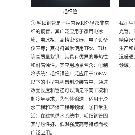
毛细管
① 毛细铜管是一种内径和外径都非常
我司生
细的铜管，其广泛应用于家用电冰
光管，
箱、电冰柜、高精密仪器、电子设备
精度尺
仪表等；其材料通常使用TP2、TU1
生产和
等高质量紫铜，其具有优异的导热性
道暖通
和耐腐蚀性。其应用场景包含：①制
领域。
冷系统：毛细铜管广泛应用于10KW
以下的小型氟利昂制冷装置中，通过
改变长度和管径可以满足不同工况和
制冷量要求；②气体输送：适用于冷
水工程和环保工程等领域；③日常生
活：在建筑供水系统中，毛细铜管因
其导热性好、低温强度高等特点而被
广泛应用。