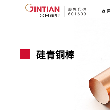
HHHHH
硅青铜棒