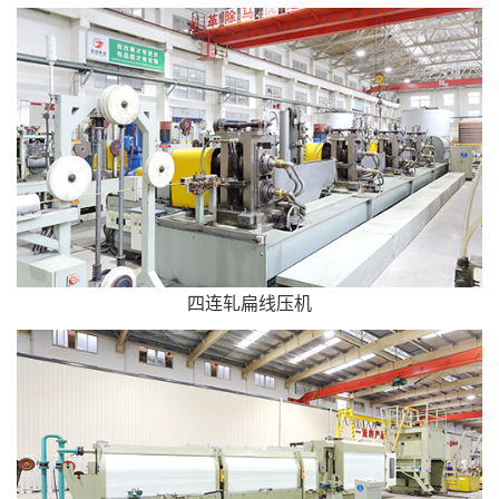
四连轧扁线压机