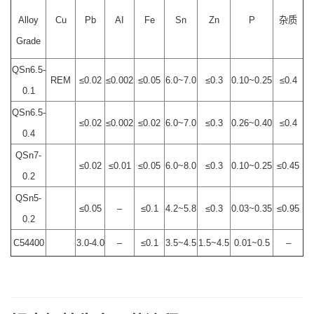
Alloy
Cu
Pb
AI
Fe
Sn
Zn
P
杂质
Grade
QSn6.5-
REM
≤0.02
≤0.002
≤0.05
6.0~7.0
≤0.3
0.10~0.25
≤0.4
0.1
QSn6.5-
≤0.02
≤0.002
≤0.02
6.0~7.0
≤0.3
0.26~0.40
≤0.4
0.4
QSn7-
≤0.02
≤0.01
≤0.05
6.0~8.0
≤0.3
0.10~0.25
≤0.45
0.2
QSn5-
≤0.05
–
≤0.1
4.2~5.8
≤0.3
0.03~0.35
≤0.95
0.2
C54400
3.0-4.0
–
≤0.1
3.5~4.5
1.5~4.5
0.01~0.5
–