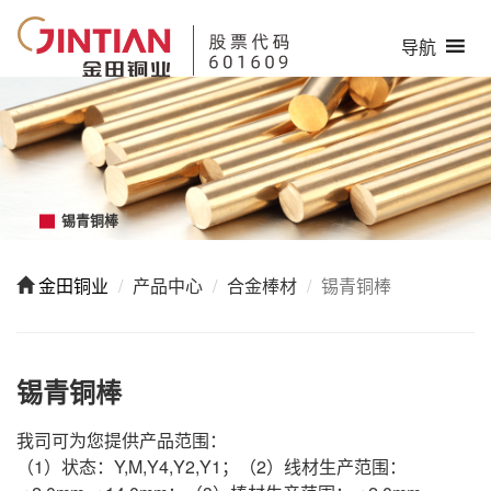
导航
锡青铜棒
HHHHH
金田铜业
产品中心
合金棒材
锡青铜棒
锡青铜棒
我司可为您提供产品范围：
（1）状态：Y,M,Y4,Y2,Y1；（2）线材生产范围：