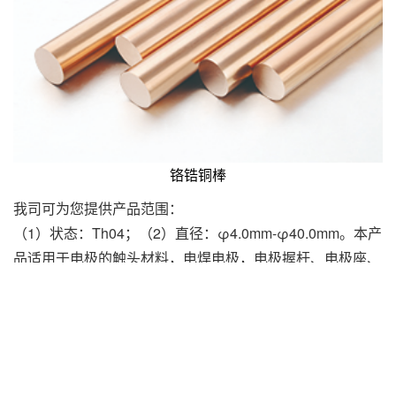
铬锆铜棒
我司可为您提供产品范围：
（1）状态：Th04；（2）直径：φ4.0mm-φ40.0mm。本产
品适用于电极的触头材料，电焊电极，电极握杆、电极座、
电阻焊电极及设备部件，凸焊机磨具和夹具，缝焊轮、电火
花放电电极、烙铁头等。