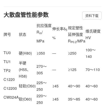
大散盘管性能参数
资料下载
抗拉强度
规定塑性
伸长率δ
5
维氏硬度
R
/
m
牌号
状态
延伸强度
%
HV
MPa
R
/MPa
P0.2
100～
TU0
硬(H80)
≥350
—
≥250
140
TU1
半硬
270～
(H55、
—
≥125
70～110
TP2
305
H58)
C1220
225～
轻软(O50)
≥45
40～90
40～60
C12200
250
220～
CW024A
软(O60)
≥45
35～85
40～60
250