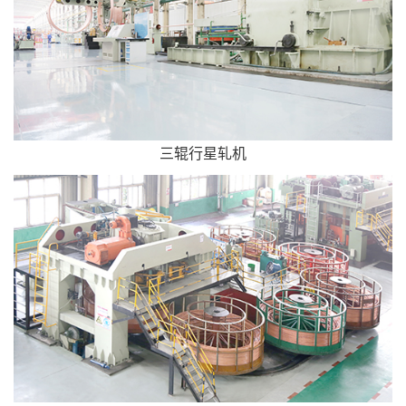
三辊行星轧机