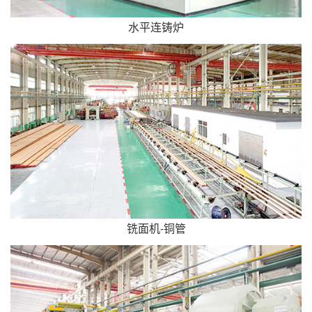
水平连铸炉
铣面机-铜管