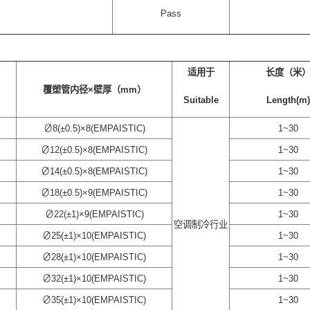
Pass
适用于
长度（米
覆塑管内径×壁厚（mm）
Suitable
Length(m)
∅8(±0.5)×8(EMPAISTIC)
1~30
∅12(±0.5)×8(EMPAISTIC)
1~30
∅14(±0.5)×8(EMPAISTIC)
1~30
∅18(±0.5)×9(EMPAISTIC)
1~30
∅22(±1)×9(EMPAISTIC)
1~30
空调制冷行业
∅25(±1)×10(EMPAISTIC)
1~30
∅28(±1)×10(EMPAISTIC)
1~30
∅32(±1)×10(EMPAISTIC)
1~30
∅35(±1)×10(EMPAISTIC)
1~30