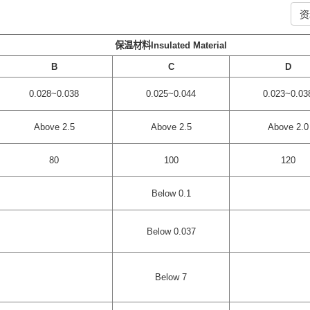
资
保温材料Insulated Material
B
C
D
0.028~0.038
0.025~0.044
0.023~0.03
Above 2.5
Above 2.5
Above 2.0
80
100
120
Below 0.1
Below 0.037
Below 7