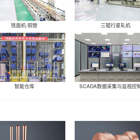
铣面机-铜管
三辊行星轧机
智能仓库
SCADA数据采集与监视控