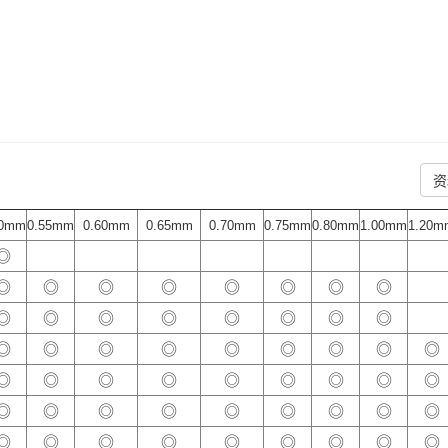
资
50mm
0.55mm
0.60mm
0.65mm
0.70mm
0.75mm
0.80mm
1.00mm
1.20m
◎
◎
◎
◎
◎
◎
◎
◎
◎
◎
◎
◎
◎
◎
◎
◎
◎
◎
◎
◎
◎
◎
◎
◎
◎
◎
◎
◎
◎
◎
◎
◎
◎
◎
◎
◎
◎
◎
◎
◎
◎
◎
◎
◎
◎
◎
◎
◎
◎
◎
◎
◎
◎