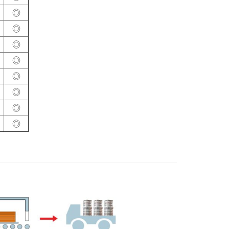
◎
◎
◎
◎
◎
◎
◎
◎