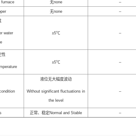
 furnace
无none
–
per
无none
–
性
er water
±5℃
–
re
定性
±5℃
–
temperature
液位无大幅度波动
ndition
Without significant fluctuations in
–
the level
s
正常、稳定Normal and Stable
–