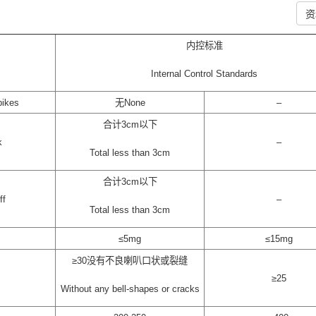
资
内控标准
Internal Control Standards
ikes
无None
–
合计3cm以下
k
–
Total less than 3cm
合计3cm以下
ff
–
Total less than 3cm
≤5mg
≤15mg
≥30没有不良喇叭口状或裂缝
≥25
Without any bell-shapes or cracks