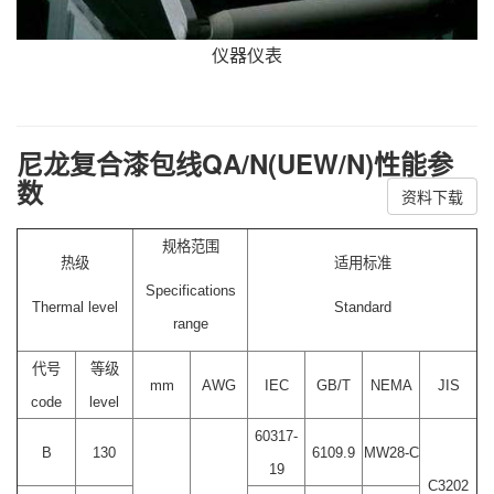
仪器仪表
尼龙复合漆包线QA/N(UEW/N)性能参
数
资料下载
规格范围
热级
适用标准
Specifications
Thermal level
Standard
range
代号
等级
mm
AWG
IEC
GB/T
NEMA
JIS
code
level
60317-
B
130
6109.9
MW28-C
19
C3202