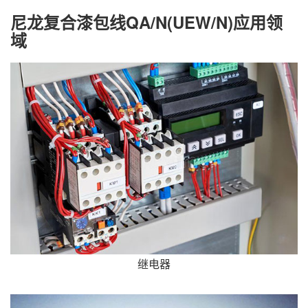
尼龙复合漆包线QA/N(UEW/N)应用领
域
继电器