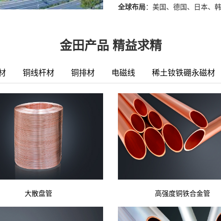
全球布局
：美国、德国、日本、
金田产品 精益求精
材
铜线杆材
铜排材
电磁线
稀土钕铁硼永磁材
大散盘管
高强度铜铁合金管