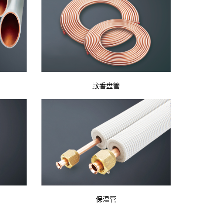
蚊香盘管
保温管