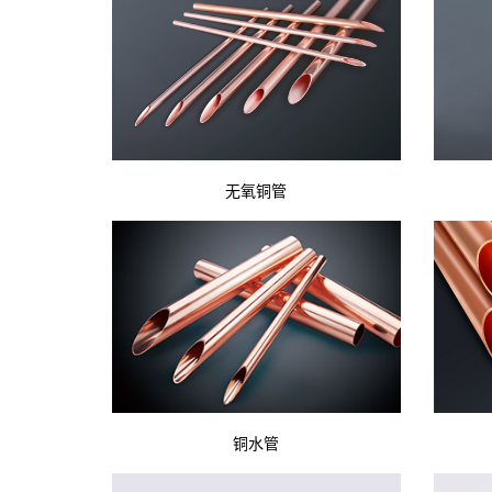
无氧铜管
铜水管