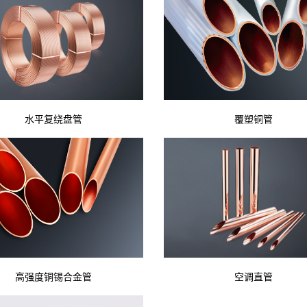
水平复绕盘管
覆塑铜管
高强度铜锡合金管
空调直管