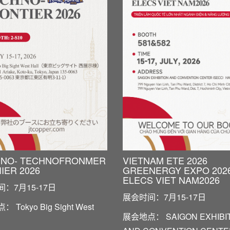
INO- TECHNOFRONMER
VIETNAM ETE 2026
IER 2026
GREENERGY EXPO 202
ELECS VIET NAM2026
：7月15-17日
展会时间：7月15-17日
 Tokyo Big Sight West
展会地点： SAIGON EXHIBI