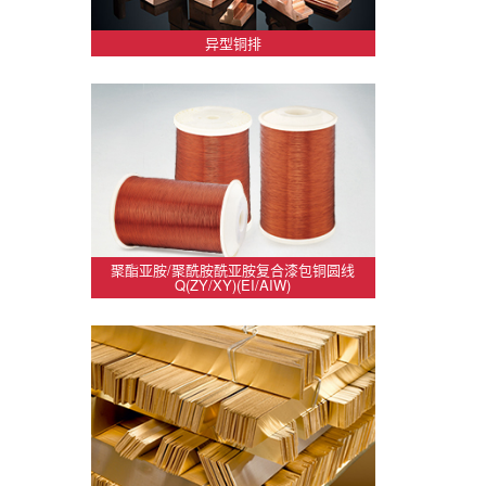
异型铜排
聚酯亚胺/聚酰胺酰亚胺复合漆包铜圆线
Q(ZY/XY)(EI/AIW)