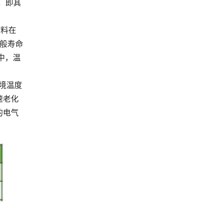
，即其
材料在
一般寿命
中，温
境温度
速老化
的电气