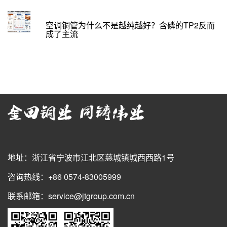
空调铜管为什么不是越纯越好？含磷的TP2反而
成了主流
地址：浙江省宁波市江北区慈城镇城西西路1号
咨询热线：+86 0574-83005999
联系邮箱：service@jtgroup.com.cn