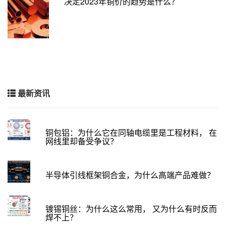
决定2023年铜价的趋势是什么？
最新资讯
铜包铝：为什么它在同轴电缆里是工程材料， 在
网线里却备受争议？
半导体引线框架铜合金，为什么高端产品难做？
镀锡铜丝：为什么这么常用， 又为什么有时反而
焊不上？