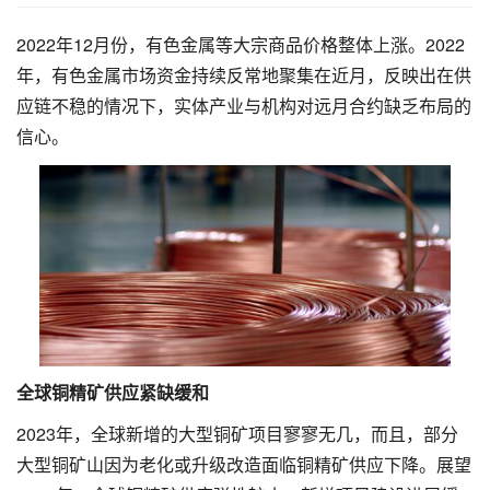
2022年12月份，有色金属等大宗商品价格整体上涨。2022
年，有色金属市场资金持续反常地聚集在近月，反映出在供
应链不稳的情况下，实体产业与机构对远月合约缺乏布局的
信心。
全球铜精矿供应紧缺缓和
2023年，全球新增的大型铜矿项目寥寥无几，而且，部分
大型铜矿山因为老化或升级改造面临铜精矿供应下降。展望