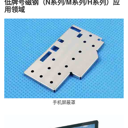
低牌号磁钢（N系列/M系列/H系列）应
用领域
手机屏蔽罩