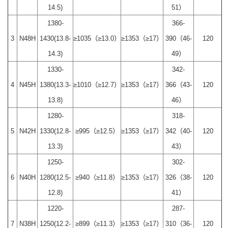
14.5)
51）
1380-
366-
3
N48H
1430(13.8-
≥1035（≥13.0）
≥1353（≥17）
390（46-
120
14.3)
49）
1330-
342-
4
N45H
1380(13.3-
≥1010（≥12.7）
≥1353（≥17）
366（43-
120
13.8)
46）
1280-
318-
5
N42H
1330(12.8-
≥995（≥12.5）
≥1353（≥17）
342（40-
120
13.3)
43）
1250-
302-
6
N40H
1280(12.5-
≥940（≥11.8）
≥1353（≥17）
326（38-
120
12.8)
41）
1220-
287-
7
N38H
1250(12.2-
≥899（≥11.3）
≥1353（≥17）
310（36-
120