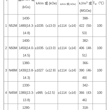
3
T
（℃）
kA/m 或 (kOe)
kJ/m
或
w
kA/m 或( kOe)
(kGs)
(MGOe)
1430-
398-
1
N52M
1480(14.3-
≥1035（≥13.0）
≥1114（≥14）
422（50-
100
14.8)
53）
1400-
382-
2
N50M
1450(14.0-
≥1035（≥13.0）
≥1114（≥14）
406（48-
100
14.5)
51）
1380-
366-
3
N48M
1430(13.8-
≥1027（≥12.9）
≥1114（≥14）
390（46-
100
14.3)
49）
1330-
342-
4
N45M
1380(13.3-
≥995（≥12.5）
≥1114（≥14）
366（43-
100
13.8)
46）
1280-
318-