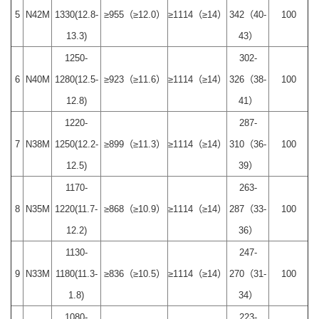
5
N42M
1330(12.8-
≥955（≥12.0）
≥1114（≥14）
342（40-
100
13.3)
43）
1250-
302-
6
N40M
1280(12.5-
≥923（≥11.6）
≥1114（≥14）
326（38-
100
12.8)
41）
1220-
287-
7
N38M
1250(12.2-
≥899（≥11.3）
≥1114（≥14）
310（36-
100
12.5)
39）
1170-
263-
8
N35M
1220(11.7-
≥868（≥10.9）
≥1114（≥14）
287（33-
100
12.2)
36）
1130-
247-
9
N33M
1180(11.3-
≥836（≥10.5）
≥1114（≥14）
270（31-
100
1.8)
34）
1080-
223-