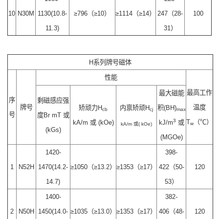
10
N30M
1130(10.8-
≥796（≥10）
≥1114（≥14）
247（28-
100
11.3)
31）
H系列牌号磁体
性能
最高工作
最大磁能
序
剩磁感应强
牌号
温度
矫顽力H
内禀矫顽H
积(BH)
cb
cj
max
号
度Br mT 或
3
T
（℃）
kA/m 或 (kOe)
kJ/m
或
w
kA/m 或( kOe)
(kGs)
(MGOe)
1420-
398-
1
N52H
1470(14.2-
≥1050（≥13.2）
≥1353（≥17）
422（50-
120
14.7)
53）
1400-
382-
2
N50H
1450(14.0-
≥1035（≥13.0）
≥1353（≥17）
406（48-
120