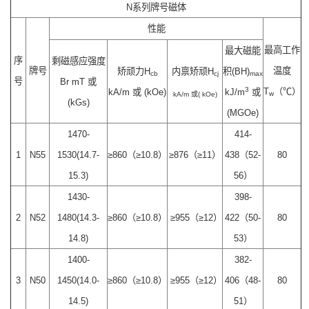
N系列牌号磁体
性能
最高工作
最大磁能
序
剩磁感应强度
牌号
温度
矫顽力H
内禀矫顽H
积(BH)
cb
cj
max
号
Br mT 或
3
T
（℃）
kA/m 或 (kOe)
kJ/m
或
w
kA/m 或( kOe)
(kGs)
(MGOe)
1470-
414-
1
N55
1530(14.7-
≥860（≥10.8）
≥876（≥11）
438（52-
80
15.3)
56）
1430-
398-
2
N52
1480(14.3-
≥860（≥10.8）
≥955（≥12）
422（50-
80
14.8)
53）
1400-
382-
3
N50
1450(14.0-
≥860（≥10.8）
≥955（≥12）
406（48-
80
14.5)
51）