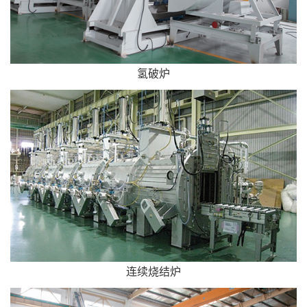
氢破炉
连续烧结炉