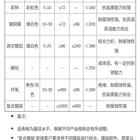
–
彩锌
彩虹色
5-10
≥72
＜160
抗盐雾能力较强
耐腐蚀性强，抗高温
镍铜镍
银白色
10-30
≥72
≥96
＜200
高湿能力突出
结合力好，耐腐蚀性
真空镀铝
银白色
5-25
≥96
≥240
＜390
强
成本低，有一定的防
–
磷化
–
–
–
＜250
锈能力
黑色/灰
绝缘、耐腐蚀性强，
环氧
10-30
≥480
≥96
＜180
色
抗盐雾能力突出
复合镀层
–
–
≥1000
≥480
–
耐腐蚀性强
备注：
该表格为最佳水平，根据不同产品规格会有所调整。
“复合镀层”是按客户要求将不同镀层进行组合，镀层颜色、厚度以