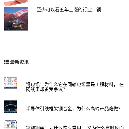
至少可以看五年上涨的行业：铜
最新资讯
铜包铝：为什么它在同轴电缆里是工程材料， 在
网线里却备受争议？
半导体引线框架铜合金，为什么高端产品难做？
镀锡铜丝：为什么这么常用， 又为什么有时反而