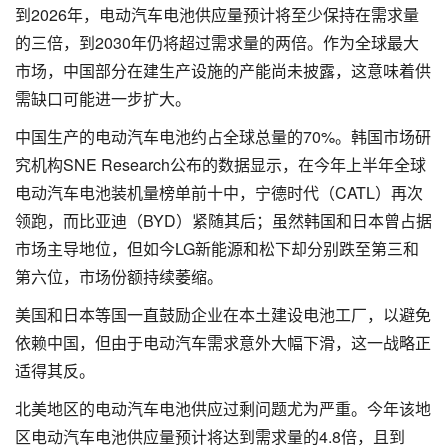
到2026年，电动汽车电池供应量预计将至少保持在需求量
的三倍，到2030年仍将超过需求量的两倍。作为全球最大
市场，中国部分在建生产设施的产能尚未披露，这意味着供
需缺口可能进一步扩大。
中国生产的电动汽车电池约占全球总量的70%。韩国市场研
究机构SNE Research公布的数据显示，在今年上半年全球
电动汽车电池装机量榜单前十中，宁德时代（CATL）再次
领跑，而比亚迪（BYD）紧随其后；虽然韩国和日本曾占据
市场主导地位，但如今LG新能源和松下却分别跌至第三和
第六位，市场份额持续萎缩。
美国和日本等国一直鼓励企业在本土建设电池工厂，以避免
依赖中国，但由于电动汽车需求意外大幅下滑，这一战略正
适得其反。
北美地区的电动汽车电池供应过剩问题尤为严重。今年该地
区电动汽车电池供应量预计将达到需求量的4.8倍，且到