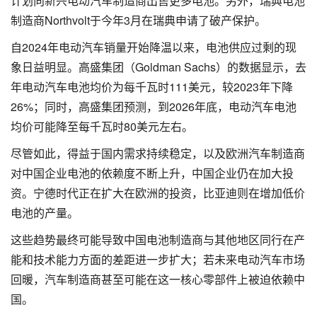
计划向新兴电动汽车制造商出售更多电池。另外，瑞典电池
制造商Northvolt于今年3月在瑞典申请了破产保护。
自2024年电动汽车销量开始降温以来，电池供应过剩的现
象日益明显。高盛集团（Goldman Sachs）的数据显示，去
年电动汽车电池均价为每千瓦时111美元，较2023年下降
26%；同时，高盛集团预测，到2026年底，电动汽车电池
均价可能降至每千瓦时80美元左右。
尽管如此，得益于国内需求持续稳定，以及欧洲汽车制造商
对中国企业电池的依赖度不断上升，中国企业仍在加大投
资。宁德时代正在扩大在欧洲的投资，比亚迪则在增加低价
电池的产量。
这些趋势最终可能导致中国电池制造商与其他地区同行在产
能和技术能力方面的差距进一步扩大；若未来电动汽车市场
回暖，汽车制造商甚至可能在这一核心零部件上被迫依赖中
国。