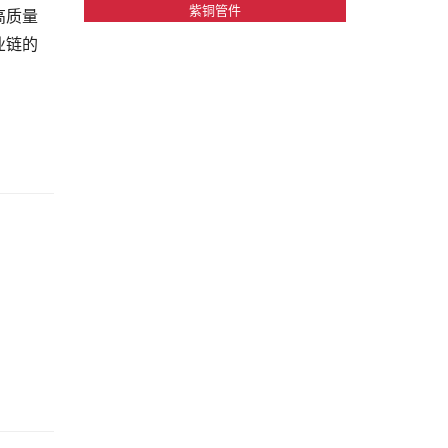
紫铜管件
高质量
业链的