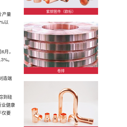
紫铜管件（欧标）
片产量
5%以
6月，
.3%。
卷排
制造端
。
踪到硅
行业健康
不仅要