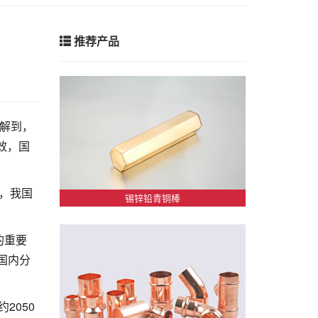
推荐产品
了解到，
效，国
底，我国
锡锌铅青铜棒
的重要
国内分
2050