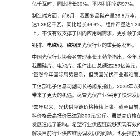
亿千瓦时，同比增长30%。平均利用率约97%。
制造端方面，前6月，我国多晶硅产量36.5万吨，同
达1.36亿千瓦，同比增长46.6%。组件产量达1
上，不仅有效支撑了国内应用端需求，更引领了
铜排
、
电磁线
、
磁钢
是光伏行业的重要原材料。
中国光伏行业协会名誉理事长王勃华指出，今年
我国硅片、电池片、组件出口总额达259亿美元，同
“虽然今年国际局势复杂，但我国光伏产业迎难而
工信部电子信息司副司长杨旭东指出，2022年
带来了更大的机遇。尽管光伏产业保持了快速发
“去年以来，光伏供应链价格持续上涨。截至目
料价格最高报价已达到300元/公斤。虽然高价
发展造成了影响。希望行业供应链能够实现有效
解决目前行业供应链协调发展的问题，也要提前