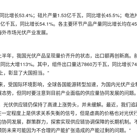
比增长53.4%；硅片产量1.53亿千瓦，同比增长45.5%；电池
.24亿千瓦，同比增长54.1%。各主要环节产品产量同比增长均在4
海外市场光伏产业发展。
上半年，我国光伏产品呈现量价齐升的状态，出口额再创新高。前
比大增113%。其中，组件出口量达7860万千瓦，同比增长74
上，彰显了大国担当。”
以来，受国际环境影响，全球各国能源转型加速，为国内光伏产业
展态势，但同时要注意到目前产业面临的供应量协同发展的问题
前，光伏供应链仍保持了高速上涨势头，并未缓解。最近，我们追
格在一定程度上是供求关系失衡的信号，但是虚高的价格也对光伏
的协同发展，群策群力，探索实现供应链协调保障的长期机制。
预防未来可能因为不合理的产能扩张造成的产能过剩的问题。”