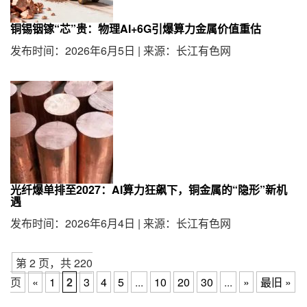
铜锡铟镓“芯”贵：物理AI+6G引爆算力金属价值重估
发布时间：2026年6月5日
|
来源：长江有色网
光纤爆单排至2027：AI算力狂飙下，铜金属的“隐形”新机
遇
发布时间：2026年6月4日
|
来源：长江有色网
第 2 页，共 220
页
«
1
2
3
4
5
...
10
20
30
...
»
最旧 »