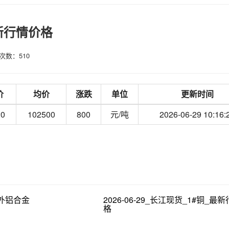
最新行情价格
次数：510
价
均价
涨跌
单位
更新时间
20
102500
800
元/吨
2026-06-29 10:16:
货_外铝合金
2026-06-29_长江现货_1#铜_最
格