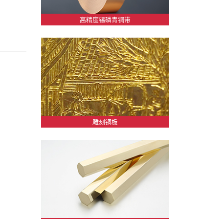
高精度锡磷青铜带
雕刻铜板