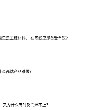
缆里是工程材料， 在网线里却备受争议？
什么高端产品难做？
， 又为什么有时反而焊不上？