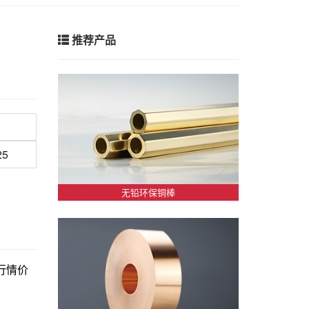
推荐产品
25
无铅环保铜棒
新行情价