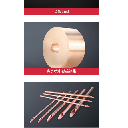
黄铜球阀
高导抗电弧碲铜带