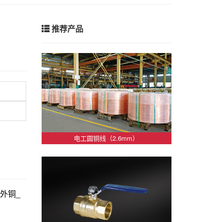
推荐产品
电工圆铜线（2.6mm）
_伦外铜_