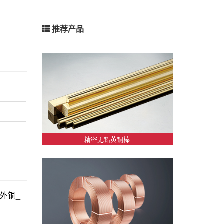
推荐产品
精密无铅黄铜棒
_伦外铜_