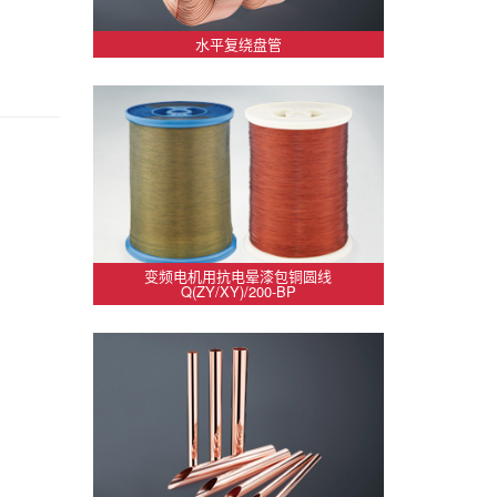
水平复绕盘管
变频电机用抗电晕漆包铜圆线
Q(ZY/XY)/200-BP