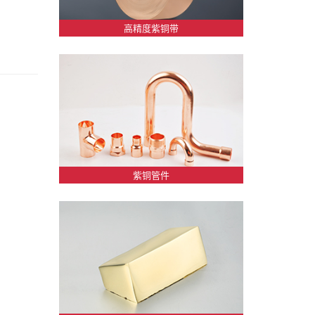
高精度紫铜带
紫铜管件