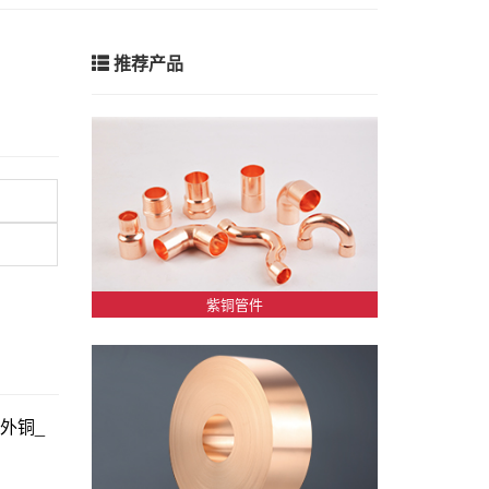
推荐产品
紫铜管件
_伦外铜_