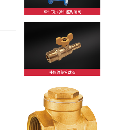
磁性锁式弹性座封闸阀
外螺纹胶管球阀