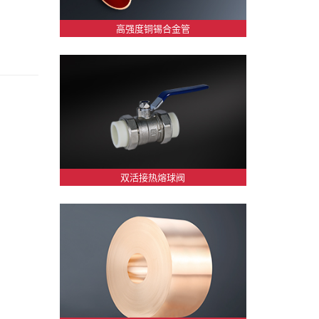
高强度铜锡合金管
双活接热熔球阀