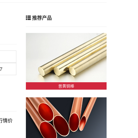
推荐产品
57
普黄铜棒
新行情价