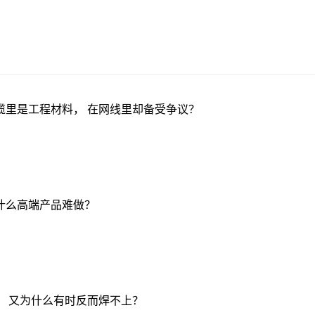
缆里是工程材料， 在网线里却备受争议？
什么高端产品难做？
， 又为什么有时反而焊不上？