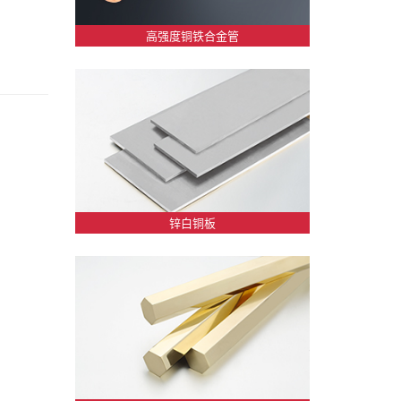
高强度铜铁合金管
锌白铜板