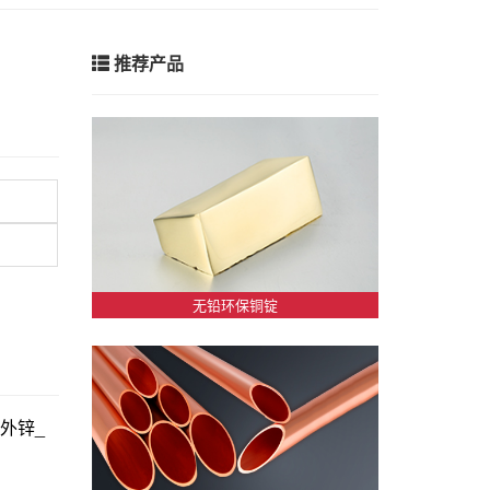
推荐产品
无铅环保铜锭
_伦外锌_