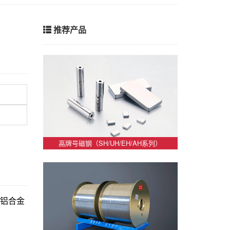
推荐产品
高牌号磁钢（SH/UH/EH/AH系列）
_外铝合金