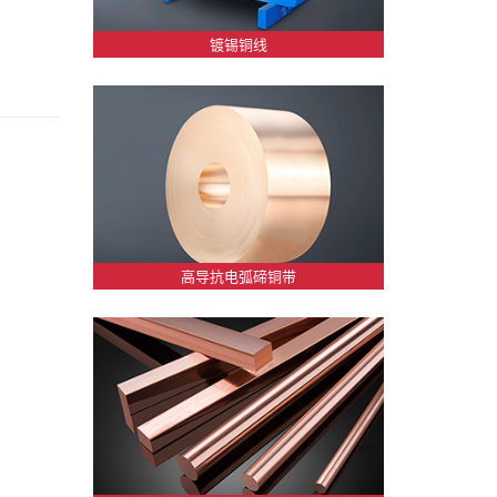
镀锡铜线
高导抗电弧碲铜带