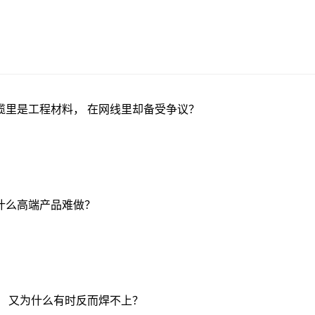
缆里是工程材料， 在网线里却备受争议？
什么高端产品难做？
， 又为什么有时反而焊不上？