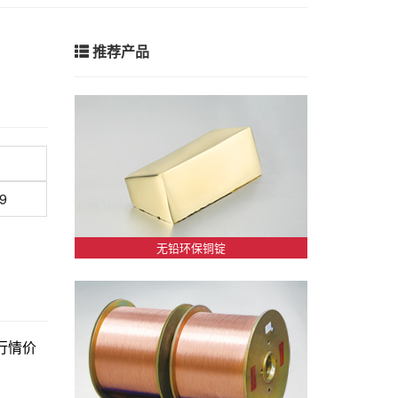
推荐产品
9
无铅环保铜锭
新行情价