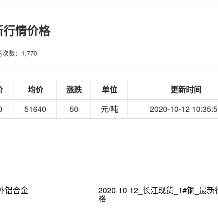
最新行情价格
次数：1,770
价
均价
涨跌
单位
更新时间
0
51640
50
元/吨
2020-10-12 10:35:5
货_外铝合金
2020-10-12_长江现货_1#铜_最
格