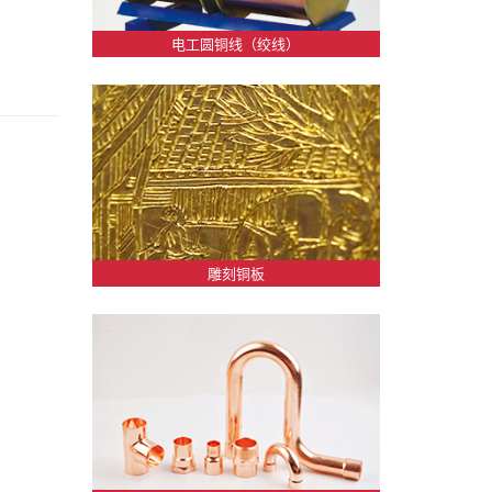
电工圆铜线（绞线）
雕刻铜板