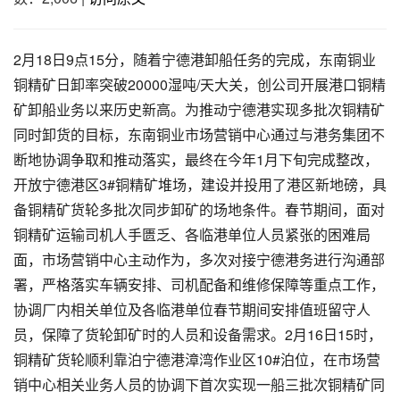
2月18日9点15分，随着宁德港卸船任务的完成，东南铜业
铜精矿日卸率突破20000湿吨/天大关，创公司开展港口铜精
矿卸船业务以来历史新高。为推动宁德港实现多批次铜精矿
同时卸货的目标，东南铜业市场营销中心通过与港务集团不
断地协调争取和推动落实，最终在今年1月下旬完成整改，
开放宁德港区3#铜精矿堆场，建设并投用了港区新地磅，具
备铜精矿货轮多批次同步卸矿的场地条件。春节期间，面对
铜精矿运输司机人手匮乏、各临港单位人员紧张的困难局
面，市场营销中心主动作为，多次对接宁德港务进行沟通部
署，严格落实车辆安排、司机配备和维修保障等重点工作，
协调厂内相关单位及各临港单位春节期间安排值班留守人
员，保障了货轮卸矿时的人员和设备需求。2月16日15时，
铜精矿货轮顺利靠泊宁德港漳湾作业区10#泊位，在市场营
销中心相关业务人员的协调下首次实现一船三批次铜精矿同