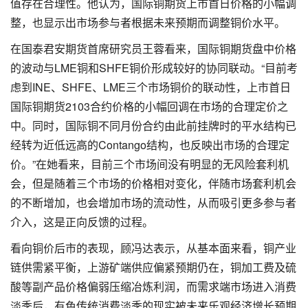
值存在合理性。他认为，国际铜期货上市首日价格的小幅调
整，也显示出市场参与者根据未来预期而调整铜价水平。
在国泰君安期货首席研究员王蓉看来，国际铜期货盘中价格
的波动与LME铜和SHFE铜价形成较好的协同联动。“目前考
虑到INE、SHFE、LME三个市场铜价的联动性，上市首日
国际铜期货2103合约价格的小幅回调在市场的合理定价之
中。同时，国际铜不同月份合约由此前挂牌时的平水结构已
经转为近低远高的Contango结构，也反映出市场的合理定
价。”在她看来，目前三个市场间没有明显的无风险套利机
会，但是随着三个市场的价格相对变化，伴随市场套利机会
的不断增加，也会增加市场的流动性，从而吸引更多参与者
介入，这是正向反馈的过程。
看向铜价后市的表现，顾冯达表示，从基本面来看，铜产业
链供需紧平衡，上游矿端供应偏紧预期仍在，铜加工费及硫
酸等副产品价格偏弱压缩冶炼利润，而需求端市场进入消费
淡季后，有色传统消费淡季的现实被未来乐观经济增长预期