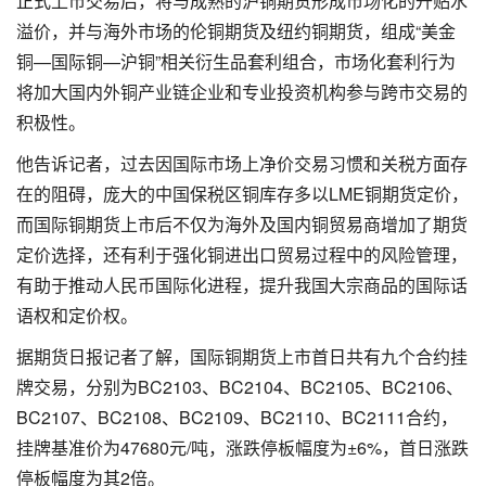
正式上市交易后，将与成熟的沪铜期货形成市场化的升贴水
溢价，并与海外市场的伦铜期货及纽约铜期货，组成“美金
铜—国际铜—沪铜”相关衍生品套利组合，市场化套利行为
将加大国内外铜产业链企业和专业投资机构参与跨市交易的
积极性。
他告诉记者，过去因国际市场上净价交易习惯和关税方面存
在的阻碍，庞大的中国保税区铜库存多以LME铜期货定价，
而国际铜期货上市后不仅为海外及国内铜贸易商增加了期货
定价选择，还有利于强化铜进出口贸易过程中的风险管理，
有助于推动人民币国际化进程，提升我国大宗商品的国际话
语权和定价权。
据期货日报记者了解，国际铜期货上市首日共有九个合约挂
牌交易，分别为BC2103、BC2104、BC2105、BC2106、
BC2107、BC2108、BC2109、BC2110、BC2111合约，
挂牌基准价为47680元/吨，涨跌停板幅度为±6%，首日涨跌
停板幅度为其2倍。