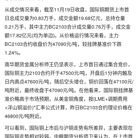
从成交情况来看，截至11月19日收盘，国际铜期货上市首
日总成交量为0.83万手，成交金额19.68亿元，总持仓量
0.21万手，其中主力BC2103合计成交量0.76万手，成交金
额17.82亿元(均为单边)。从价格运行情况来看，主力
BC2103合约收盘价为47090元/吨，较挂牌基准价下跌
1.24%。
南华期货金属分析师王仍坚表示，上市首日通过集合竞价，
国际铜主力2103合约开于47500元/吨，开盘后1分钟内触及
日内高点47600元/吨，随后空头增仓，铜价回落在47100元/
吨附近，最终收盘于47090元/吨。在他看来，国际铜挂牌基
准价略高于市场预期，从美金铜角度，按(LME+调期费用
+洋山铜溢价)*汇率公式计算，昨日BC2103合约理论价格在
46800元/吨附近。
可以看到，国际铜上市后与沪铜走势有所差异，主要表现在
国际铜走势相对较弱。中粮期货分析师卫来认为，在上市首