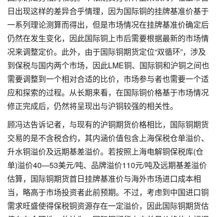
日出现这样的差异合乎情理，因为国际铜的挂牌基准价基于
一系列理论测算而得出，但是市场情况在挂牌基准价确定后
仍然在发生变化，因此国际铜上市后需要根据最新的市场情
况来调整定价。此外，由于国际铜期货定位“双循环”，涉及
到保税与国内两个市场，因此LME铜、国际铜和沪铜之间也
需要调整到一个相对合适的比价，市场参与者也需要一个适
应和探索的过程。从长期来看，在国际铜价格基于市场情况
修正完成后，仍然将呈现出与沪铜较强的相关性。
顾冯达告诉记者，与现有的沪铜期货价格相比，国际铜期货
交易的是不含税合约，其内涵价值包含上海保税仓单溢价、
升水铜溢价及远期基差溢价。若按照上海电解铜保税库(仓
单)溢价40—53美元/吨、品牌溢价110元/吨及远期基差溢价
估算，国际铜期货首日挂牌基准价与海外市场进口成本相
当，略高于市场投资者此前预期。不过，考虑到中国进口铜
需求旺盛使得保税铜资源存在一定溢价，因此国际铜期货估