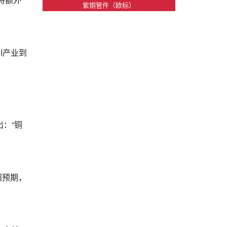
紫铜管件（欧标）
I产业到
：“铜
超预期，