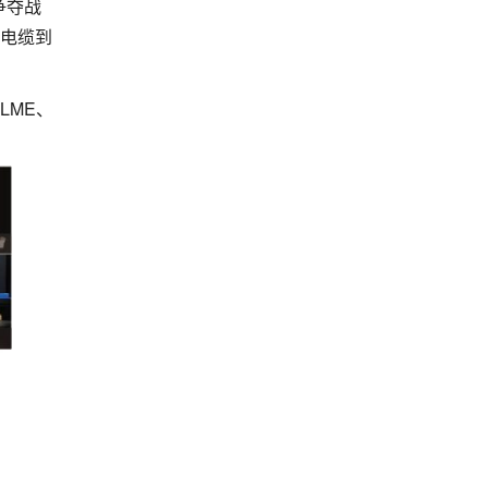
争夺战
线电缆到
LME、