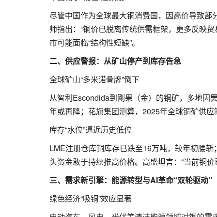
尽管中国作为全球最大铜消费国，因高价导致部
师指出：“铜价已脱离传统供需框架，更多反映贸
市可能面临“结构性短缺”。
二、供应警报：从矿山停产到库存告急
全球矿山“多米诺骨牌”倒下
从智利Escondida到刚果（金）的铜矿，多地
年或再降；花旗集团测算，2025年全球铜矿供应
库存“水位”逼近历史低位
LME注册仓库铜库存已跌至16万吨，较年初腰
头资金敢于持续推高价格。高盛坦言：“当前铜价
三、需求新引擎：能源转型与AI革命“双轮驱动”
绿色经济“吸铜”效应显著
电动汽车、风电、光伏等清洁能源领域对铜的需求