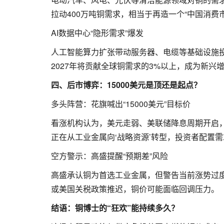
拉动400万吨铜需求，相当于再造一个“中国消费市
AI数据中心“隐形需求”爆发
人工智能算力扩张带动服务器、电缆等基础设施投
2027年将贡献全球铜需求的3%以上，成为新兴
四、后市博弈：15000美元是顶还是起点？
多头阵营：花旗喊出“15000美元”目标价
看涨机构认为，美元走弱、美联储降息周期开启，叠
正在从工业金属向‘战略资源’转型，投资者配置需
空方警示：高盛提醒“预期差”风险
高盛承认铜为首选工业金属，但警告当前涨势过度
或美国关税政策推迟，铜价可能面临回调压力。
结语：铜博士的“狂欢”能持续多久？