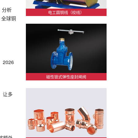
。分析
电工圆铜线（绞线）
，全球铜
2026
磁性锁式弹性座封闸阀
，让多
将额外