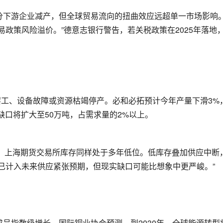
分下游企业减产，但全球贸易流向的扭曲效应远超单一市场影响
易政策风险溢价。”德意志银行警告，若关税政策在2025年落地
因罢工、设备故障或资源枯竭停产。必和必拓预计今年产量下滑3%，
缺口将扩大至50万吨，占需求量的2%以上。
斩；上海期货交易所库存同样处于多年低位。低库存叠加供应中断
已计入未来供应紧张预期，但现实缺口可能比想象中更严峻。”
呈指数级增长。国际铜业协会预测，到2030年，全球能源转型