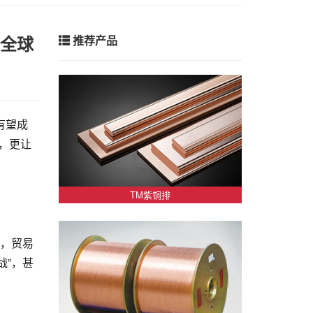
涨全球
推荐产品
有望成
腾，更让
TM紫铜排
增，贸易
战”，甚