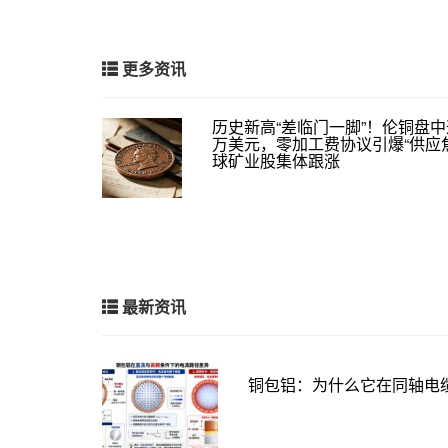
更多资讯
历史新高“差临门一脚”！伦铜盘中逼
万美元，零加工费协议引爆“供应
球矿业股集体跟涨
最新资讯
铜包铝：为什么它在同轴电