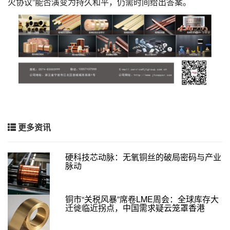
火协议”能否演变为持久和平，仍需时间给出答案。
更多资讯
硬科技芯动脉：无氧铜丝的破局密码与产业
脉动
铜市“关税风暴”席卷LME周会：全球库存大
迁徙临近拐点，中国需求疑云笼罩香港