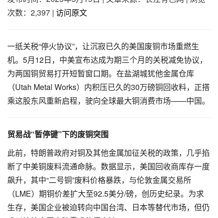
次数：2,397
|
访问原文
一纸关税“停火协议”，让沉寂已久的美国废铜市场重燃生
机。5月12日，中美宣布达成为期三个月的关税减免协议，
为两国铜贸易打开短暂窗口期。在盐湖城犹他金属仓库
（Utah Metal Works）内积压已久的30万磅铜回收料，正搭
乘这股东风重新启程，驶向全球最大铜消费市场——中国。
贸易战“暂停键”下的废铜突围
此前，特朗普政府对铜及其他金属加征关税的政策，几乎掐
断了中美铜废料流通命脉。数据显示，美国回收商库存一度
飙升，其中“二号铜”废料价格暴跌，与伦敦金属交易所
（LME）期铜价差扩大至92.5美分/磅，创历史纪录。为求
生存，美国企业被迫转向中国台湾、日本等替代市场，但仍