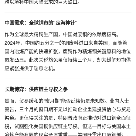
难以填补中国大陆需求的巨大缺口。
中国需求：全球铜市的“定海神针”
作为全球最大精铜生产国，中国对废铜的依赖度极高。
2024年，中国约五分之一的铜废料进口来自美国，而随着
国内冶炼产能的快速扩张，废铜作为精炼铜关键原料的地位
愈发凸显。此次关税豁免虽仅持续三个月，却为缓解短期供
应紧张提供了喘息之机。
长期博弈：供应链主导权之争
然而，贸易缓和的“蜜月期”能否延续仍是未知数。业内人士
警告，三个月的窗口期不足以推动企业重建投资信心与贸易
渠道。更值得关注的是，特朗普政府正推动对进口铜全面征
税，试图强化美国铜供应链主导权。但这一目标与美国本土
冶炼产能有限的现实矛盾重重——美国既需出口废铜创汇，