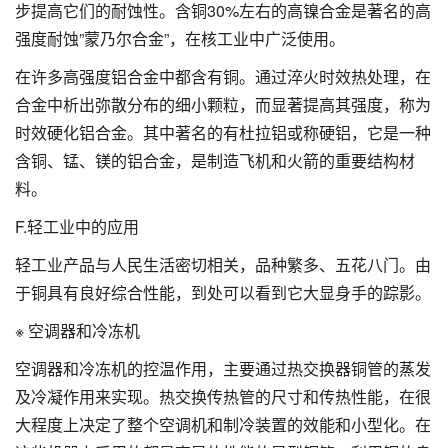
步提高它们的耐蚀性。含铜30%左右的高镍合金是著名的高
强度耐蚀”蒙乃尔合金”，在核工业中广泛使用。
在许多高强度铝合金中都含有铜。通过淬火时效热处理，在
合金中析出弥散分布的细小颗粒，而显著提高其强度，称为
时效硬化铝合金。其中著名的有杜拉铝或称硬铝，它是一种
含铜、锰、镁的铝合金，是制造飞机和火箭的重要结构材
料。
F.轻工业中的应用
轻工业产品与人民生活密切相关，品种繁多、五花八门。由
于铜具有良好综合性能，到处可以看到它大显身手的踪影。
※ 空调器和冷冻机
空调器和冷冻机的控温作用，主要通过热交换器铜管的蒸发
及冷凝作用来实现。热交换传热管的尺寸和传热性能，在很
大程度上决定了整个空调机和制冷装置的效能和小型化。在