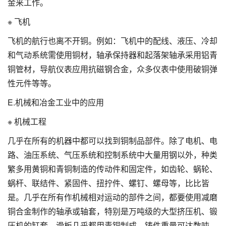
金来工作。
※ 飞机
飞机的航行也离不开铜。例如：飞机中的配线、液压、冷却
和气动系统需使用铜材，轴承保持器和起落架轴承采用铝青
铜管材，导航仪表应用抗磁钢合金，众多仪表中使用破铜弹
性元件等等。
E.机械和冶金工业中的应用
※ 机械工程
几乎在所有的机器中都可以找到铜制品部件。除了电机、电
路、油压系统、气压系统和控制系统中大量用钢以外，种类
繁多用黄铜和青铜制造的传动件和固定件，如齿轮、蜗轮、
蜗杆、联结件、紧固件、扭拧件、螺钉、螺母等，比比皆
是。几乎在所有作机械相对运动的部件之间，都要使用减磨
铜合金制作的轴承或轴套，特别是万吨级的大型挤压机、锻
压机的缸套、滑板几乎都用青铜制成，铸件重量可达数吨。