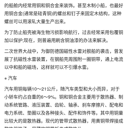
的船舱内经常用铜和铜合金来装饰。甚至木制小船，也最好
用铜合金(通常是硅青铜)的螺丝和钉子来固定木结构，这种
螺丝可以用滚轧大量生产出来。
为了防止船壳被海生物污损影响航行，过去经常采用包覆铜
加以保护;现在，则普遍用刷含铜油漆的办法来解决。
二次世界大战中，为御防德国磁性水雷对舰船的袭击，曾发
展了抗磁性水雷装置，在钢船壳周围附一圈铜带，通上电流
以中和船的磁场，这样就可以不引爆水雷。
※ 汽车
汽车用铜每辆10～21公斤，随汽车类型和大小而异，对于
小轿车约占自重的6～9%。铜和铜合金主要用于散热器、制
动系统管路、液压装置、齿轮、轴承、刹车摩擦片、配电和
电力系统、垫圈以及各种接头、配件和饰件等。其中用铜量
比较大的是散热器。现代的管带式散热器，用黄铜带焊接成