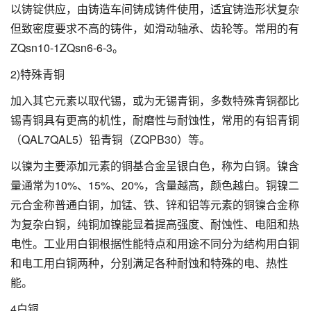
以铸锭供应，由铸造车间铸成铸件使用，适宜铸造形状复杂
但致密度要求不高的铸件，如滑动轴承、齿轮等。常用的有
ZQsn10-1ZQsn6-6-3。
2)特殊青铜
加入其它元素以取代锡，或为无锡青铜，多数特殊青铜都比
锡青铜具有更高的机性，耐磨性与耐蚀性，常用的有铝青铜
（QAL7QAL5）铅青铜（ZQPB30）等。
以镍为主要添加元素的铜基合金呈银白色，称为白铜。镍含
量通常为10%、15%、20%，含量越高，颜色越白。铜镍二
元合金称普通白铜，加锰、铁、锌和铝等元素的铜镍合金称
为复杂白铜，纯铜加镍能显着提高强度、耐蚀性、电阻和热
电性。工业用白铜根据性能特点和用途不同分为结构用白铜
和电工用白铜两种，分别满足各种耐蚀和特殊的电、热性
能。
4白铜