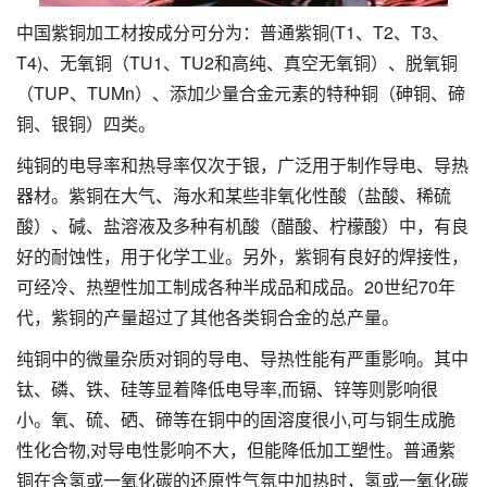
中国紫铜加工材按成分可分为：普通紫铜(T1、T2、T3、
T4)、无氧铜（TU1、TU2和高纯、真空无氧铜）、脱氧铜
（TUP、TUMn）、添加少量合金元素的特种铜（砷铜、碲
铜、银铜）四类。
纯铜的电导率和热导率仅次于银，广泛用于制作导电、导热
器材。紫铜在大气、海水和某些非氧化性酸（盐酸、稀硫
酸）、碱、盐溶液及多种有机酸（醋酸、柠檬酸）中，有良
好的耐蚀性，用于化学工业。另外，紫铜有良好的焊接性，
可经冷、热塑性加工制成各种半成品和成品。20世纪70年
代，紫铜的产量超过了其他各类铜合金的总产量。
纯铜中的微量杂质对铜的导电、导热性能有严重影响。其中
钛、磷、铁、硅等显着降低电导率,而镉、锌等则影响很
小。氧、硫、硒、碲等在铜中的固溶度很小,可与铜生成脆
性化合物,对导电性影响不大，但能降低加工塑性。普通紫
铜在含氢或一氧化碳的还原性气氛中加热时，氢或一氧化碳