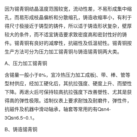
因为锡青铜结晶温度范围较宽，流动性差，不易形成集中缩
孔，而易形成枝晶偏析和分散缩孔，铸造收缩率小，有利于
得尺寸极接近于铸型的铸件，所以适于铸造形状复杂，壁厚
较大的条件，而不适宜铸造要求致密度高和密封性好的铸
件。锡青铜有良好的减摩性，抗磁性及低温韧性。锡青铜按
生产方法可分为压力加工锡青铜与铸造锡青铜两大类。
A、压力加工锡青铜
含锡量一般小于8%，宜冷热压力加工成板|、带、棒、管等
型材供应，经加工硬化后，其抗拉强度、硬度上升、而塑性
下降。再退火后可保持较高抗拉强度下改善塑性、尤其是获
得高的弹性极限。适制仪表上要求耐蚀及耐磨件，弹性件，
抗磁件及机器中滑动轴承，轴套等常用的有Qsn4-
3Qsn6.5~0.1。
B、铸造锡青铜