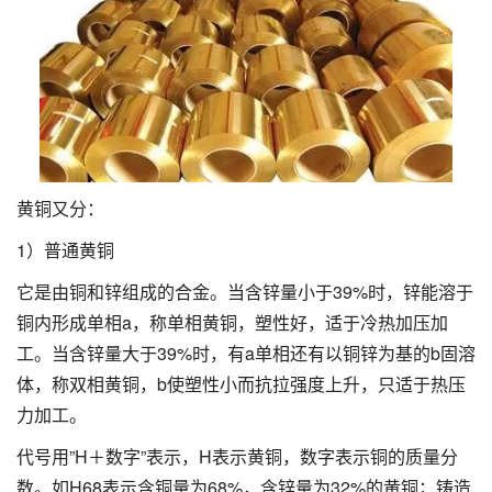
黄铜又分：
1）普通黄铜
它是由铜和锌组成的合金。当含锌量小于39%时，锌能溶于
铜内形成单相a，称单相黄铜，塑性好，适于冷热加压加
工。当含锌量大于39%时，有a单相还有以铜锌为基的b固溶
体，称双相黄铜，b使塑性小而抗拉强度上升，只适于热压
力加工。
代号用”H＋数字”表示，H表示黄铜，数字表示铜的质量分
数。如H68表示含铜量为68%，含锌量为32%的黄铜；铸造