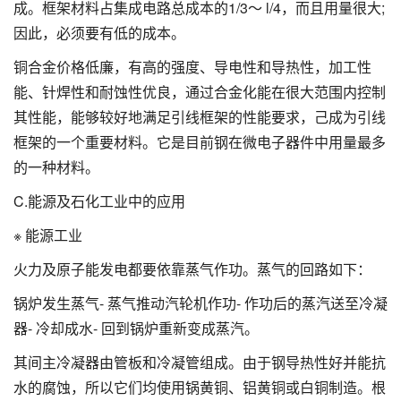
成。框架材料占集成电路总成本的1/3～ l/4，而且用量很大;
因此，必须要有低的成本。
铜合金价格低廉，有高的强度、导电性和导热性，加工性
能、针焊性和耐蚀性优良，通过合金化能在很大范围内控制
其性能，能够较好地满足引线框架的性能要求，己成为引线
框架的一个重要材料。它是目前钢在微电子器件中用量最多
的一种材料。
C.能源及石化工业中的应用
※ 能源工业
火力及原子能发电都要依靠蒸气作功。蒸气的回路如下：
锅炉发生蒸气- 蒸气推动汽轮机作功- 作功后的蒸汽送至冷凝
器- 冷却成水- 回到锅炉重新变成蒸汽。
其间主冷凝器由管板和冷凝管组成。由于钢导热性好并能抗
水的腐蚀，所以它们均使用锅黄铜、铝黄铜或白铜制造。根