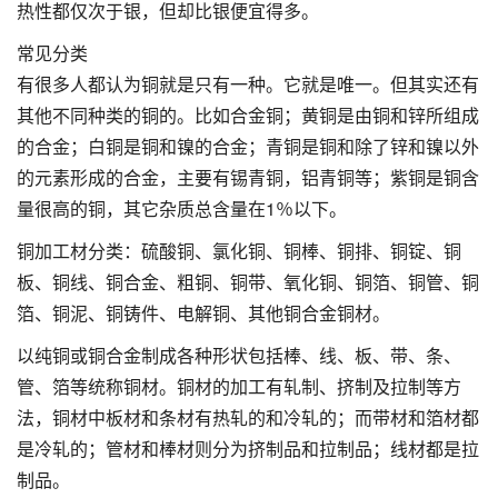
热性都仅次于银，但却比银便宜得多。
常见分类
有很多人都认为铜就是只有一种。它就是唯一。但其实还有
其他不同种类的铜的。比如合金铜；黄铜是由铜和锌所组成
的合金；白铜是铜和镍的合金；青铜是铜和除了锌和镍以外
的元素形成的合金，主要有锡青铜，铝青铜等；紫铜是铜含
量很高的铜，其它杂质总含量在1％以下。
铜加工材分类：硫酸铜、氯化铜、铜棒、铜排、铜锭、铜
板、铜线、铜合金、粗铜、铜带、氧化铜、铜箔、铜管、铜
箔、铜泥、铜铸件、电解铜、其他铜合金铜材。
以纯铜或铜合金制成各种形状包括棒、线、板、带、条、
管、箔等统称铜材。铜材的加工有轧制、挤制及拉制等方
法，铜材中板材和条材有热轧的和冷轧的；而带材和箔材都
是冷轧的；管材和棒材则分为挤制品和拉制品；线材都是拉
制品。