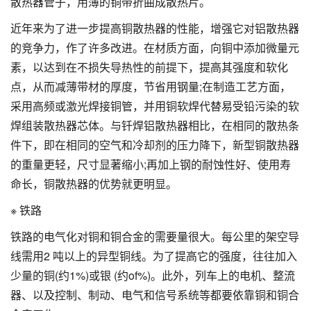
散热器管子，用薄的铜带折曲成散热片。
近年来为了进一步提高铜散热器的性能，增强它对铝散热器
的竞争力，作了许多改进。在材质方面，向铜中添加微量元
素，以达到在不损失导热性的前提下，提高其强度和软化
点，从而减薄带材的厚度，节省用钢量;在制造工艺方面，
采用高频或激光焊接铜管，并用铜软焊代替易受铅污染的软
焊组装散热器芯体。与钎焊铝散热器相比，在相同的散热条
件下，即在相同的空气和冷却剂的压力降下，新型铜散热器
的重量更轻，尺寸显著缩小;再加上钢的耐蚀性好、使用寿
命长，铜散热器的优势就更明显。
※ 铁路
铁路的电气化对铜和铜合金的需要量很大。每公里的架空导
线需用2 吨以上的异型铜线。为了提高它的强度，往往加入
少量的铜(约1%)或银 (约of%)。此外，列车上的电机、整流
器、以及控制、制动、电气和信号系统等都要依靠铜和铜合