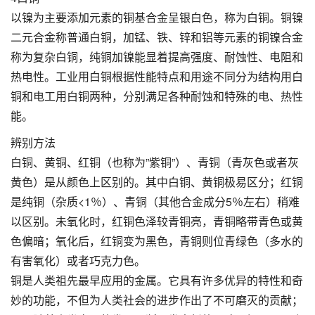
以镍为主要添加元素的铜基合金呈银白色，称为白铜。铜镍
二元合金称普通白铜，加锰、铁、锌和铝等元素的铜镍合金
称为复杂白铜，纯铜加镍能显着提高强度、耐蚀性、电阻和
热电性。工业用白铜根据性能特点和用途不同分为结构用白
铜和电工用白铜两种，分别满足各种耐蚀和特殊的电、热性
能。
辨别方法
白铜、黄铜、红铜（也称为”紫铜”）、青铜（青灰色或者灰
黄色）是从颜色上区别的。其中白铜、黄铜极易区分；红铜
是纯铜（杂质<1％）、青铜（其他合金成分5％左右）稍难
以区别。未氧化时，红铜色泽较青铜亮，青铜略带青色或黄
色偏暗；氧化后，红铜变为黑色，青铜则位青绿色（多水的
有害氧化）或者巧克力色。
铜是人类祖先最早应用的金属。它具有许多优异的特性和奇
妙的功能，不但为人类社会的进步作出了不可磨灭的贡献；