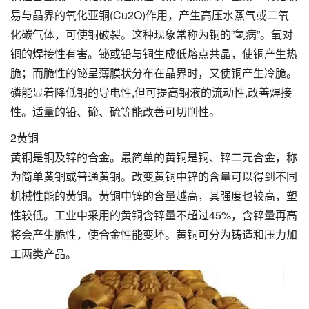
易与晶界的氧化亚铜(Cu2O)作用，产生高压水蒸气或二氧
化碳气体，可使铜破裂。这种现象常称为铜的”氢病”。氧对
铜的焊接性有害。铋或铅与铜生成低熔点共晶，使铜产生热
脆；而脆性的铋呈薄膜状分布在晶界时，又使铜产生冷脆。
磷能显着降低铜的导电性,但可提高铜液的流动性,改善焊接
性。适量的铅、碲、硫等能改善可切削性。
2黄铜
黄铜是铜及锌的合金。最简单的黄铜是铜、锌二元合金，称
为简单黄铜或普通黄铜。改变黄铜中锌的含量可以得到不同
机械性能的黄铜。黄铜中锌的含量越高，其强度也较高，塑
性较低。工业中采用的黄铜含锌量不超过45%，含锌量再高
将会产生脆性，使合金性能变坏。黄铜可分为铸造和压力加
工两类产品。