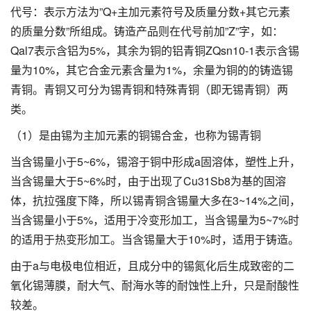
代号：表示方法为”Q+主加元素符号及质量分数+其它元素
的质量分数”所组成。铸造产品则在代号前加”Z”字，如：
Qal7表示含铝为5%，其余为铜的铝青铜ZQsn10-1表示含锡
量为10%，其它合金元素含量为1%，余量为铜的的铸造锡
青铜。青铜又可分为锡青铜和特殊青铜（即无锡青铜）两
类。
（1）是由锡为主加元素的铜锡合金，也称为锡青铜
当含锡量小于5~6%，锡溶于铜中形成a固溶体，塑性上升，
当含锡量大于5~6%时，由于出现了Cu31Sb8为基的固溶
体，抗拉强度下降，所以锡青铜含锡量大多在3~14%之间，
当含锡量小于5%，适用于冷变形加工，当含锡量为5~7%时
的适用于热变形加工。当含锡量大于10%时，适用于铸造。
由于a与电极电位相近，且成分中的锡氮化后生成致密的二
氧化锡薄膜，耐大气、耐海水等的耐蚀性上升，只是耐酸性
较差。