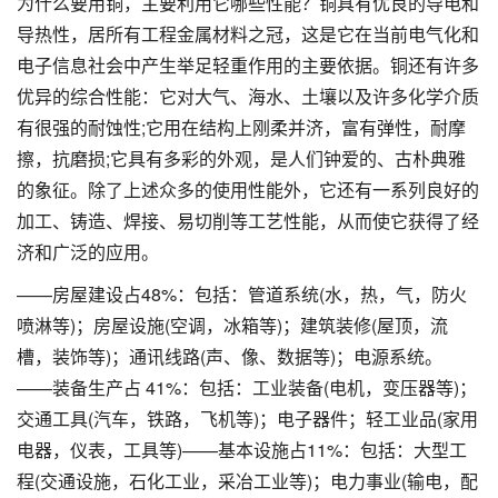
为什么要用铜，主要利用它哪些性能？铜具有优良的导电和
导热性，居所有工程金属材料之冠，这是它在当前电气化和
电子信息社会中产生举足轻重作用的主要依据。铜还有许多
优异的综合性能：它对大气、海水、土壤以及许多化学介质
有很强的耐蚀性;它用在结构上刚柔并济，富有弹性，耐摩
擦，抗磨损;它具有多彩的外观，是人们钟爱的、古朴典雅
的象征。除了上述众多的使用性能外，它还有一系列良好的
加工、铸造、焊接、易切削等工艺性能，从而使它获得了经
济和广泛的应用。
——房屋建设占48%：包括：管道系统(水，热，气，防火
喷淋等)；房屋设施(空调，冰箱等)；建筑装修(屋顶，流
槽，装饰等)；通讯线路(声、像、数据等)；电源系统。
——装备生产占 41%：包括：工业装备(电机，变压器等)；
交通工具(汽车，铁路，飞机等)；电子器件；轻工业品(家用
电器，仪表，工具等)——基本设施占11%：包括：大型工
程(交通设施，石化工业，采冶工业等)；电力事业(输电，配