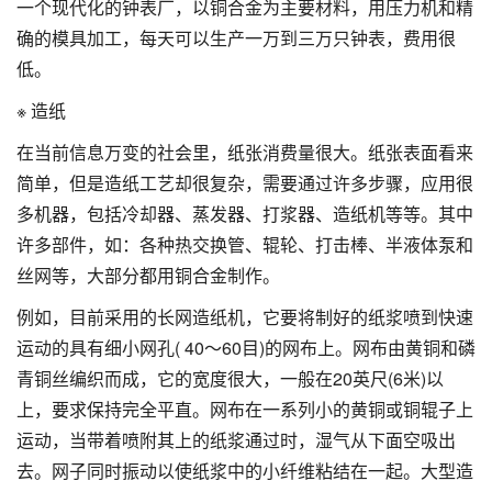
一个现代化的钟表厂，以铜合金为主要材料，用压力机和精
确的模具加工，每天可以生产一万到三万只钟表，费用很
低。
※ 造纸
在当前信息万变的社会里，纸张消费量很大。纸张表面看来
简单，但是造纸工艺却很复杂，需要通过许多步骤，应用很
多机器，包括冷却器、蒸发器、打浆器、造纸机等等。其中
许多部件，如：各种热交换管、辊轮、打击棒、半液体泵和
丝网等，大部分都用铜合金制作。
例如，目前采用的长网造纸机，它要将制好的纸浆喷到快速
运动的具有细小网孔( 40～60目)的网布上。网布由黄铜和磷
青铜丝编织而成，它的宽度很大，一般在20英尺(6米)以
上，要求保持完全平直。网布在一系列小的黄铜或铜辊子上
运动，当带着喷附其上的纸浆通过时，湿气从下面空吸出
去。网子同时振动以使纸浆中的小纤维粘结在一起。大型造