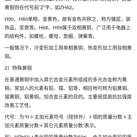
黄铜则在代号前”Z”字，如ZH62。
H90、H80单相，金黄色，故有金色共称之，称为镀层，装
饰品，奖章等。H68、H59属于双相黄铜，广泛用于电器上
的结构件，如螺栓，螺母，垫圈、弹簧等。
一般情况下，冷变形加工用单相黄铜，热变形加工用双相黄
铜。
2）特殊黄铜
在普通黄铜中加入其它合金元素所组成的多元合金称为黄
铜。常加入的元素有铅、锡、铝等，相应地可称为铅黄铜、
锡黄铜、铝黄铜。加合金元素的目的。主要是提高抗拉强度
改善工艺性。
代号：为”H＋主加元素符号（除锌外）＋铜的质量分数＋主
加元素质量分数＋其它元素质量分数”表示。
如：HPb59-1表示铜的质量分数为59%，含主加元素铅的质