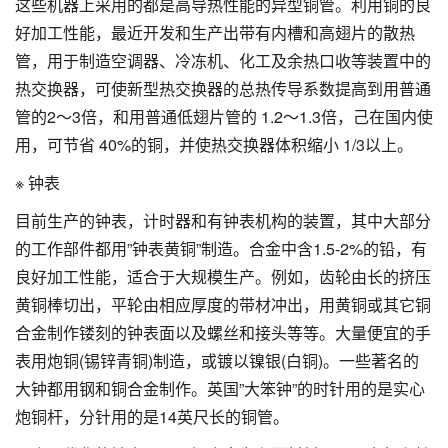
这些机器上采用的都是高导热性能的异型铜管。利用铜的良
好加工性能，最近开发和生产出带有内槽和高翅片的散热
管，用于制造空调器、冷冻机、化工及余热口收等装置中的
热交换器，可使新型热交换器的总热传导系数提高到用普通
管的2～3倍，和用普通低翅片管的 1.2～1.3倍，己在国内使
用，可节省 40%的铜，并使热交换器体积缩小 1/3以上。
※ 钟表
目前生产的钟表，计时器和有钟表机构的装置，其中大部分
的工作部件都用”钟表黄铜”制造。合金中含1.5-2%的铅，有
良好加工性能，适合于大规模生产。例如，齿轮由长的挤压
黄铜棒切出，平轮由相应厚度的带材冲出，用黄铜或其它铜
合金制作镂刻的钟表面以及螺丝和接头等等。大量便宜的手
表用炮铜(锡锌青铜)制造，或镀以镍银(白铜)。一些著名的
大钟都用钢和铜合金制作。英国”大笨钟”的时针用的是实心
炮铜杆，分针用的是14英尺长的铜管。