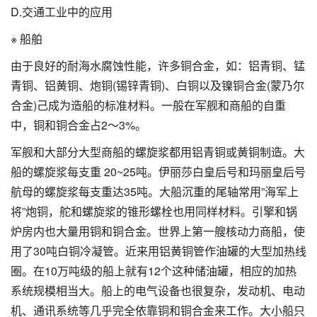
D.交通工业中的应用
※ 船舶
由于良好的耐海水腐蚀性能，许多铜合金，如：铝青铜、锰
青铜、铝黄铜、炮铜(锡锌青铜)、白铜以及镍铜合金(蒙乃尔
合金)己成为造船的标准材料。一般在军舰和商船的自重
中，铜和铜合金占2～3%。
军舰和大部分大型商船的螺旋浆都用铝青铜或黄铜制造。大
船的螺旋浆每支重 20~25吨。伊丽莎白皇后号和玛丽皇后号
航母的螺旋浆每支重达35吨。大船沉重的尾轴常用”海军上
将”炮铜，舵和螺旋浆的锥形螺栓也用同样材料。引擎和锅
炉房内也大量用铜和铜合金。世界上第一艘核动力商船，使
用了30吨白铜冷凝管。近来用铝黄铜管作油罐的大型加热线
圈。在10万吨级的船上就有12个这种储油罐，相应的加热
系统规模相当大。船上的电气设备也很复杂，发动机、电动
机、通讯系统等几乎完全依靠铜和铜合金来工作。大小船只