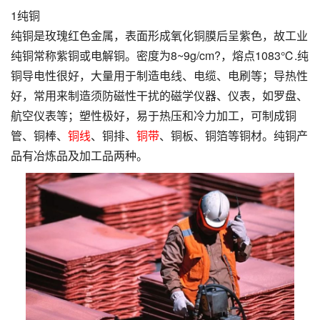
1纯铜
纯铜是玫瑰红色金属，表面形成氧化铜膜后呈紫色，故工业
纯铜常称紫铜或电解铜。密度为8~9g/cm?，熔点1083℃.纯
铜导电性很好，大量用于制造电线、电缆、电刷等；导热性
好，常用来制造须防磁性干扰的磁学仪器、仪表，如罗盘、
航空仪表等；塑性极好，易于热压和冷力加工，可制成铜
管、铜棒、
铜线
、铜排、
铜带
、铜板、铜箔等铜材。纯铜产
品有冶炼品及加工品两种。