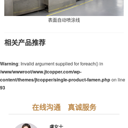
表面自动喷涂线
相关产品推荐
Warning
: Invalid argument supplied for foreach() in
/www/wwwroot/www.jtcopper.com/wp-
content/themes/jtcopper/single-product-famen.php
on line
93
在线沟通 真诚服务
虞女士