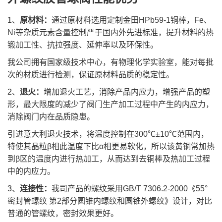
1、
原材料：
通过原材料选用定制金田HPb59-1铜棒，Fe、
Ni等杂质元素含量控制严于国内外先进标准，提升材料的热
锻加工性、抗拉强度、延伸率以及环保性。
我公司拥有国家级技术中心，有物理化学实验室，能对每批
次的材质进行检测，保证原材料品质的稳定性。
2、
退火：
增加退火工艺，消除产品内应力，增强产品的塑
形，最大限度的减少了阀门生产加工过程中产生的内应力，
消除阀门内在品质隐患。
引进意大利退火技术，将温度控制在300℃±10℃范围内，
特使其晶粒β相此温度下比α相更易软化，所以该黄铜常加热
到β区的温度内进行热加工，从而达到去铜棒及热加工过程
中的内应力。
3、
连接性：
我司产品的螺纹采用GB/T 7306.2-2000《55°
密封管螺纹 第2部分圆锥内螺纹和圆锥外螺纹》设计，对比
普通的管螺纹，密封效果更好。