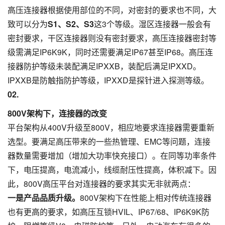
高压连接器根据使用部位的不同，对密封的要求也不同，大
致可以分为
S1、S2、S3
这3个等级。湿区连接器一般会有
密封要求，干区连接器则没有密封要求，高压连接器密封等
级需满足IP6K9K，同时还需要满足IP67甚至IP68。高压连
接器防护等级未装配满足IPXXB，装配后满足IPXXD。
IPXXB是防触指防护等级，IPXXD是探针进入探测等级。
02
.
800V架构下，连接器的改变
平台架构从400V升级至800V，相应地要求连接器需要重新
选型。要满足高压带来的一些热管理、EMC等问题，连接
器数量需要增加（增加大功率快充接口）。在同等功率条件
下，电压提高，电流减小，线缆耐压性提高，体积减下。因
此，800V高压平台对连接器的要求其实无非就两点：
一是产品品质升级。
800V架构下在性能上相对传统连接器
也有更高的要求，如高压互锁HVIL、IP67/68、IP6K9K防