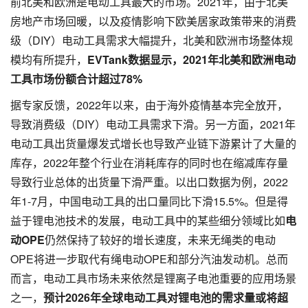
前北美和欧洲是电动工具最大的市场。2021年，由于北美
房地产市场回暖，以及疫情影响下欧美居家政策带来的消费
级（DIY）电动工具需求大幅提升，北美和欧洲市场整体规
模均有所提升，
EVTank
数据显示，
2021
年北美和欧洲电动
工具市场份额合计超过
78%
据专家反馈，2022年以来，由于海外疫情基本完全放开，
导致消费级（DIY）电动工具需求下滑。另一方面，2021年
电动工具出货量爆发式增长也导致产业链下游累计了大量的
库存，2022年整个行业在消耗库存的同时也在缩减库存量
导致行业总体的出货量下滑严重。以出口数据为例，2022
年1-7月，中国电动工具的出口量同比下滑15.5%。但是得
益于锂电池技术的发展，电动工具中的某些细分领域比如
电
动
OPE
仍然保持了较好的增长速度，未来无绳类的电动
OPE将进一步取代有绳电动OPE和部分汽油发动机。总而
而言，电动工具市场未来依然是锂离子电池重要的应用场景
之一，
预计
2026
年全球电动工具对锂电池的需求量或将超