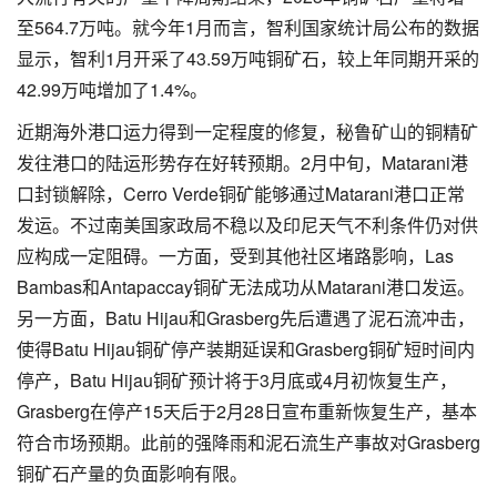
至564.7万吨。就今年1月而言，智利国家统计局公布的数据
显示，智利1月开采了43.59万吨铜矿石，较上年同期开采的
42.99万吨增加了1.4%。
近期海外港口运力得到一定程度的修复，秘鲁矿山的铜精矿
发往港口的陆运形势存在好转预期。2月中旬，Matarani港
口封锁解除，Cerro Verde铜矿能够通过Matarani港口正常
发运。不过南美国家政局不稳以及印尼天气不利条件仍对供
应构成一定阻碍。一方面，受到其他社区堵路影响，Las
Bambas和Antapaccay铜矿无法成功从Matarani港口发运。
另一方面，Batu Hijau和Grasberg先后遭遇了泥石流冲击，
使得Batu Hijau铜矿停产装期延误和Grasberg铜矿短时间内
停产，Batu Hijau铜矿预计将于3月底或4月初恢复生产，
Grasberg在停产15天后于2月28日宣布重新恢复生产，基本
符合市场预期。此前的强降雨和泥石流生产事故对Grasberg
铜矿石产量的负面影响有限。