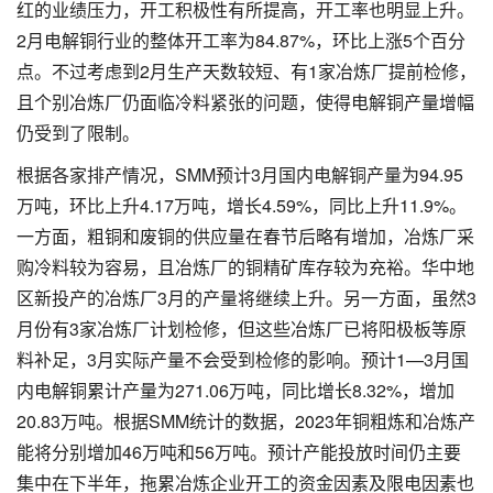
红的业绩压力，开工积极性有所提高，开工率也明显上升。
2月电解铜行业的整体开工率为84.87%，环比上涨5个百分
点。不过考虑到2月生产天数较短、有1家冶炼厂提前检修，
且个别冶炼厂仍面临冷料紧张的问题，使得电解铜产量增幅
仍受到了限制。
根据各家排产情况，SMM预计3月国内电解铜产量为94.95
万吨，环比上升4.17万吨，增长4.59%，同比上升11.9%。
一方面，粗铜和废铜的供应量在春节后略有增加，冶炼厂采
购冷料较为容易，且冶炼厂的铜精矿库存较为充裕。华中地
区新投产的冶炼厂3月的产量将继续上升。另一方面，虽然3
月份有3家冶炼厂计划检修，但这些冶炼厂已将阳极板等原
料补足，3月实际产量不会受到检修的影响。预计1—3月国
内电解铜累计产量为271.06万吨，同比增长8.32%，增加
20.83万吨。根据SMM统计的数据，2023年铜粗炼和冶炼产
能将分别增加46万吨和56万吨。预计产能投放时间仍主要
集中在下半年，拖累冶炼企业开工的资金因素及限电因素也