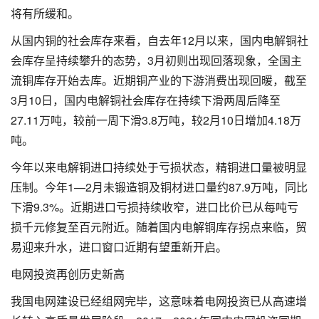
将有所缓和。
从国内铜的社会库存来看，自去年12月以来，国内电解铜社
会库存呈持续攀升的态势，3月初则出现回落现象，全国主
流铜库存开始去库。近期铜产业的下游消费出现回暖，截至
3月10日，国内电解铜社会库存在持续下滑两周后降至
27.11万吨，较前一周下滑3.8万吨，较2月10日增加4.18万
吨。
今年以来电解铜进口持续处于亏损状态，精铜进口量被明显
压制。今年1—2月未锻造铜及铜材进口量约87.9万吨，同比
下滑9.3%。近期进口亏损持续收窄，进口比价已从每吨亏
损千元修复至百元附近。随着国内电解铜库存拐点来临，贸
易迎来升水，进口窗口近期有望重新开启。
电网投资再创历史新高
我国电网建设已经组网完毕，这意味着电网投资已从高速增