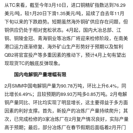
从TC来看，截至今年3月10日，进口铜精矿指数达到76.29
美元/吨，较1月20日下滑1.35美元/吨，延续了自去年11月
下旬以来的下跌趋势。短期虽然海外铜矿供应存在问题，但
铜供应仍处于相对宽松状态。4月起，国内大冶总部、江
铜、铜陵金冠、青海铜业等冶炼厂将迎来检修阶段，在南美
港口运力逐渐修复、海外矿山生产形势好于预期以及智利
QB2将官宣投产等多重因素的推动下，预计4月上旬有望出
现现货TC的触底反弹现象。
国内电解铜产量增幅有限
2月SMM中国电解铜产量为90.78万吨，环比上升6.4%，同
比增长6.49%；且较预期的89.93万吨多0.85万吨。2月电解
铜产量同比、环比均实现了明显增长，这主要得益于多方面
因素的利好支撑。首先，新投产的冶炼厂产量持续爬升；其
次，已完成检修的3家冶炼厂在2月复产情况良好，实际产量
高于预期；最后，部分冶炼厂在春节假期后面临着2月开门