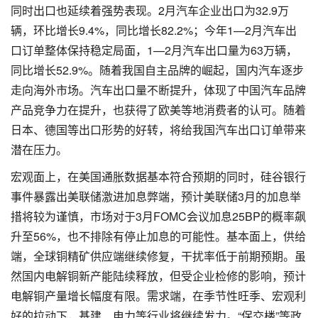
同时出口也延续着强势表现。2月汽车企业出口为32.9万
辆，环比增长9.4%，同比增长82.2%；今年1—2月汽车出
口订单整体保持稳定局面，1—2月汽车出口量为63万辆，
同比增长52.9%。随着我国自主品牌的崛起，国内汽车逐步
走向海外市场。汽车出口量不断提升，体现了中国汽车品牌
产品竞争力在提升，也获得了欧美等地消费者的认可。随着
日本、德国等出口形势的好转，将给我国汽车出口订单带来
潜在压力。
宏观面上，在美国通胀数据基本符合预期的同时，硅谷银行
事件暴露出美联储激进加息弊端，预计美联储3月的加息举
措将较为谨慎，市场对于3月FOMC会议加息25BP的概率飙
升至56%，也不排除有停止加息的可能性。基本面上，供给
端，全球铜精矿供应端继续修复，干扰率低于前期预期。虽
然国内电解铜新产能陆续释放，但受企业检修的影响，预计
电解铜产量增长幅度有限。需求端，在季节性旺季、宏观利
好的拉动下，基建、电力等行业将继续发力。“保交楼”等政