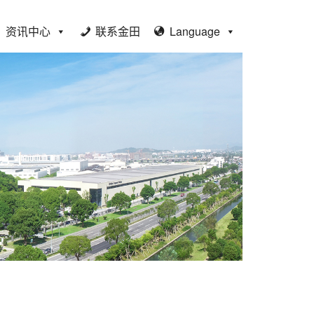
资讯中心
联系金田
Language