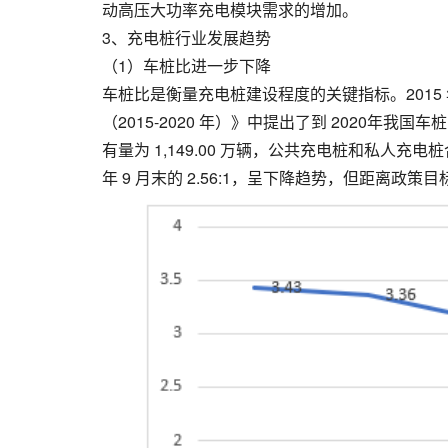
动高压大功率充电模块需求的增加。
3、充电桩行业发展趋势
（1）车桩比进一步下降
车桩比是衡量充电桩建设程度的关键指标。201
（2015-2020 年）》中提出了到 2020年我国车
有量为 1,149.00 万辆，公共充电桩和私人充电桩合计保
年 9 月末的 2.56:1，呈下降趋势，但距离政策