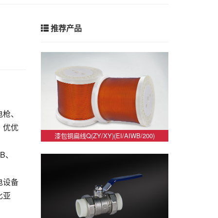
推荐产品
电枪、
、优优
漆包铜扁线Q(ZY/XY)(EI/AIWB/200)
B、
。
电设备
比亚