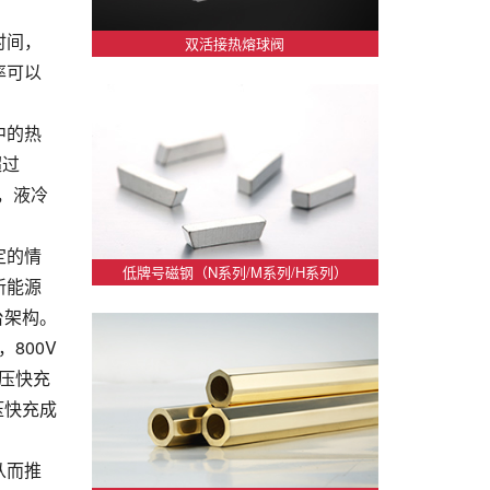
时间，
双活接热熔球阀
率可以
中的热
超过
，液冷
定的情
低牌号磁钢（N系列/M系列/H系列）
新能源
台架构。
，800V
高压快充
压快充成
从而推