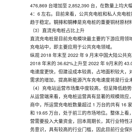
476,869 台增加至 2,852,390 台，
4：6 左右。目前来看，公共充电桩和私人充电
趋于稳定。
铜排
和
铜棒
是充电桩的重要铜材原材
（3）直流充电桩占比上升
直流充电桩是目前充电模块最主要的下游应用领
充电站中，即主要应用于公共充电领域。
纵观 2018 年末至 2022 年 9 月末中国
2018 年末的 36.62%上升至 2022 年 9
电速度更快，但建设成本较高，占地面积较大，
需求的增加，提高新能源汽车充电速度将是行业
（4）充电站运营市场集中度较高，但呈降低趋势
从运营端来看，充电桩运营具有显著的规模效应，导
商中，所运营充电桩数量超过 1 万台的共有 16 家
和 19.65 万台，处于前三的市场地位。整体上
营需要投入大量资金，回本周期长，其行业特性
务意识，具有较高的行业门槛，因此目前行业保