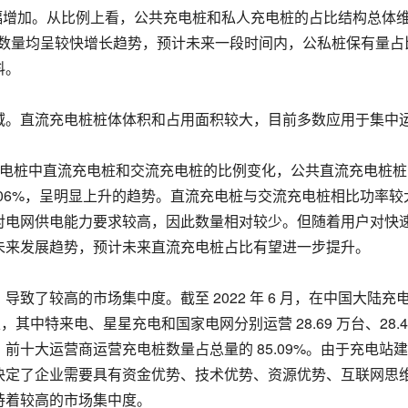
在数量上均大幅增加。从比例上看，公共充电桩和私人充电桩的占比结构总体
桩数量均呈较快增长趋势，预计未来一段时间内，公私桩保有量占
料。
域。直流充电桩桩体体积和占用面积较大，目前多数应用于集中
大陆公共充电桩中直流充电桩和交流充电桩的比例变化，公共直流充电桩
月末的 43.06%，呈明显上升的趋势。直流充电桩与交流充电桩相比功率
对电网供电能力要求较高，因此数量相对较少。但随着用户对快
未来发展趋势，预计未来直流充电桩占比有望进一步提升。
致了较高的市场集中度。截至 2022 年 6 月，在中国大陆充
，其中特来电、星星充电和国家电网分别运营 28.69 万台、28.
看，前十大运营商运营充电桩数量占总量的 85.09%。由于充电站
决定了企业需要具有资金优势、技术优势、资源优势、互联网思
持着较高的市场集中度。