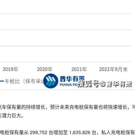
汽车保有量的持续增长，预计未来充电桩保有量也将快速增长，
长潜力巨大。
充电桩保有量从 299,752 台增加至 1,635,826 台，私人充电桩保