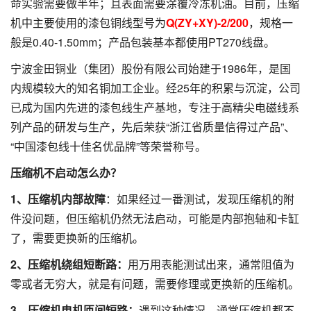
命实验需要做半年；且表面需要涂覆冷冻机油。目前，压缩
机中主要使用的漆包铜线型号为
Q(ZY+XY)-2/200
，规格一
般是0.40-1.50mm；产品包装基本都使用PT270线盘。
宁波金田铜业（集团）股份有限公司始建于1986年，是国
内规模较大的知名铜加工企业。经25年的积累与沉淀，公司
已成为国内先进的漆包线生产基地，专注于高精尖电磁线系
列产品的研发与生产，先后荣获“浙江省质量信得过产品”、
“中国漆包线十佳名优品牌”等荣誉称号。
压缩机不启动怎么办？
1
、压缩机内部故障
：如果经过一番测试，发现压缩机的附
件没问题，但压缩机仍然无法启动，可能是内部抱轴和卡缸
了，需要更换新的压缩机。
2
、压缩机绕组短断路：
用万用表能测试出来，通常阻值为
零或者无穷大，就是有问题，需要修理或更换新的压缩机。
3
、压缩机电机匝间短路：
遇到这种情况，通常压缩机都不