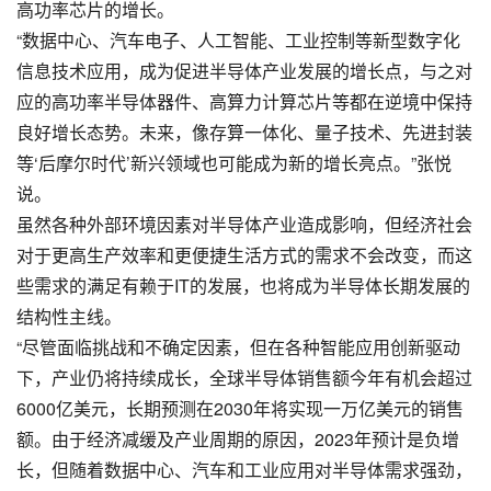
高功率芯片的增长。
“数据中心、汽车电子、人工智能、工业控制等新型数字化
信息技术应用，成为促进半导体产业发展的增长点，与之对
应的高功率半导体器件、高算力计算芯片等都在逆境中保持
良好增长态势。未来，像存算一体化、量子技术、先进封装
等‘后摩尔时代’新兴领域也可能成为新的增长亮点。”张悦
说。
虽然各种外部环境因素对半导体产业造成影响，但经济社会
对于更高生产效率和更便捷生活方式的需求不会改变，而这
些需求的满足有赖于IT的发展，也将成为半导体长期发展的
结构性主线。
“尽管面临挑战和不确定因素，但在各种智能应用创新驱动
下，产业仍将持续成长，全球半导体销售额今年有机会超过
6000亿美元，长期预测在2030年将实现一万亿美元的销售
额。由于经济减缓及产业周期的原因，2023年预计是负增
长，但随着数据中心、汽车和工业应用对半导体需求强劲，