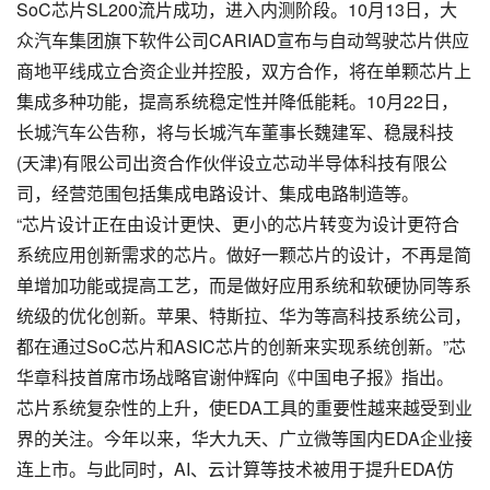
SoC芯片SL200流片成功，进入内测阶段。10月13日，大
众汽车集团旗下软件公司CARIAD宣布与自动驾驶芯片供应
商地平线成立合资企业并控股，双方合作，将在单颗芯片上
集成多种功能，提高系统稳定性并降低能耗。10月22日，
长城汽车公告称，将与长城汽车董事长魏建军、稳晟科技
(天津)有限公司出资合作伙伴设立芯动半导体科技有限公
司，经营范围包括集成电路设计、集成电路制造等。
“芯片设计正在由设计更快、更小的芯片转变为设计更符合
系统应用创新需求的芯片。做好一颗芯片的设计，不再是简
单增加功能或提高工艺，而是做好应用系统和软硬协同等系
统级的优化创新。苹果、特斯拉、华为等高科技系统公司，
都在通过SoC芯片和ASIC芯片的创新来实现系统创新。”芯
华章科技首席市场战略官谢仲辉向《中国电子报》指出。
芯片系统复杂性的上升，使EDA工具的重要性越来越受到业
界的关注。今年以来，华大九天、广立微等国内EDA企业接
连上市。与此同时，AI、云计算等技术被用于提升EDA仿