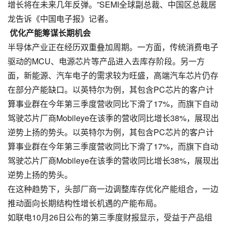
增长将在未来几年反弹。”SEMI全球副总裁、中国区总裁居
龙告诉《中国电子报》记者。
优化产能筹谋长期机会
半导体产业正在经历双重叠加周期。一方面，传统消费电子
驱动的MCU、电源芯片等产品进入去库存阶段。另一方
面，新能源、汽车电子的需求较为旺盛，高端汽车芯片仍存
在部分产能缺口。以英特尔为例，其包含PC芯片的客户计
算事业群在今年第三季度营收同比下滑了17%，而旗下自动
驾驶芯片厂商Mobileye在该季的营收同比增长38%，展现出
逆势上扬的势头。以英特尔为例，其包含PC芯片的客户计
算事业群在今年第三季度营收同比下滑了17%，而旗下自动
驾驶芯片厂商Mobileye在该季的营收同比增长38%，展现出
逆势上扬的势头。
在这种趋势下，头部厂商一边调整库存优化产能组合，一边
推动面向长期结构性增长机遇的产能布局。
如联电10月26日公布的第三季度财报显示，受益于产品组