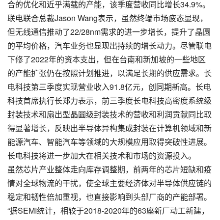
合的优化和近乎满载的产能，该季度营收同比增长34.9%。
联电联合总裁Jason Wang表示，虽然终端市场疲态显现，
但无线通信推动了22/28nm需求的进一步增长，提升了晶圆
的平均价格，汽车业务也显现出持续的增长动力。尽管联电
下修了2022年的资本支出，但在台南和新加坡的一些地区
的产能扩张仍在按照计划推进，以满足长期的供应需求。长
电科技第三季度实现营业收入91.8亿元，创同期新高。长电
科技首席执行长郑力表示，前三季度长电科技高密度系统级
封装技术和扇出型晶圆级封装技术的营收和利润贡献同比取
得显著增长，反映出半导体异构集成封装在计算机领域和新
能源汽车、智能汽车等领域的大规模应用取得突破性进展。
长电科技将进一步加大在相关技术和市场的资源投入。
虽然芯片产业整体走向库存调整期，前两年的芯片短缺和疫
情对全球物流的干扰，使全球主要经济体对半导体供应链的
稳定和韧性倍加重视，也直接影响到头部厂商的产能部署。
“据SEMI统计，相较于2018-2020年的63座新厂动工新建，