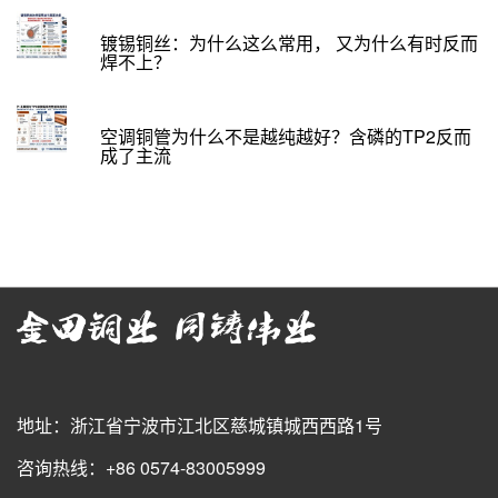
镀锡铜丝：为什么这么常用， 又为什么有时反而
焊不上？
空调铜管为什么不是越纯越好？含磷的TP2反而
成了主流
地址：浙江省宁波市江北区慈城镇城西西路1号
咨询热线：+86 0574-83005999