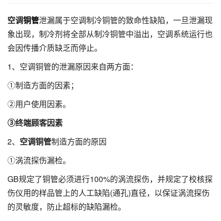
空调
铜管
泄漏属于空调制冷铜管的致命性缺陷，一旦泄漏现
象出现，制冷剂将全部从制冷铜管中溢出，空调系统运行也
会因传播介质缺乏而停止。
1、空调铜管的泄漏原因来自两方面：
①制造方面的因素；
②用户使用因素。
③终端顾客因素
2、
空调铜管
制造方面的原因
①涡流探伤漏检。
GB规定了铜管必须进行100%的涡流探伤，并规定了校核探
伤仪用的样品管上的人工缺陷(通孔)直径，以保证涡流探伤
的灵敏度，防止超标的缺陷漏检。