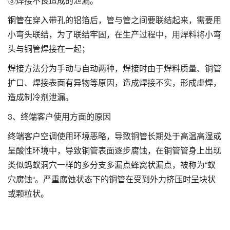
③焊接不良造成的泄漏。
铜管
在穿入带孔的铝箔后，管与管之间要联结起来，需要用
小弯头联结，为了联结牢固，在生产过程中，用焊料将小弯
头与铜管焊接在一起；
焊接方法分为手动与自动两种，焊接时由于焊料质量、铜管
扩口、焊接表面有异物等原因，造成焊接不实，形成虚焊，
造成制冷剂泄漏。
3、终端客户使用方面的原因
终端客户空调使用环境恶略，导致铜管长期处于高温高湿或
呈酸性环境中，导致铜管表面逐步腐蚀，在铜管管身上出现
类似蚂蚁洞穴一样的多分支多漏点蜂窝状漏点，被称为“蚁
穴腐蚀“。严重腐蚀状态下的铜管在受到外力挤压时呈块状
或颗粒状。