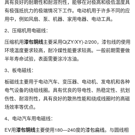
具有良好的耐磨性和耐溶剂性，能够在对极高和极低温度具
有极强抵抗力的极端情况下工作。电动机用于许多不同的应
用中，例如风扇、泵、机器、家用电器、电动工具。
2、压缩机用电磁线：
压缩机用
漆包铜线
主要采用Q(ZY/XY)-2/200，漆包线的使用
环境温度要求较高，耐冷媒性能要求较高。一般前期需要做
半年寿命试验，表面需要涂冷冻油。
3、板电磁线：
板磁线主要用于电动汽车、变压器、电动机、发电机和各种
电气设备的绕组线圈。具有优良的导电性、热稳定性、抗划
伤性、耐溶剂性，具有良好的散热性能和绕成线圈时的高磁
场效率等优点。
4、电动汽车用电磁线：
EV用
漆包铜线
主要使用180—240度的
漆包扁线
。与圆线相