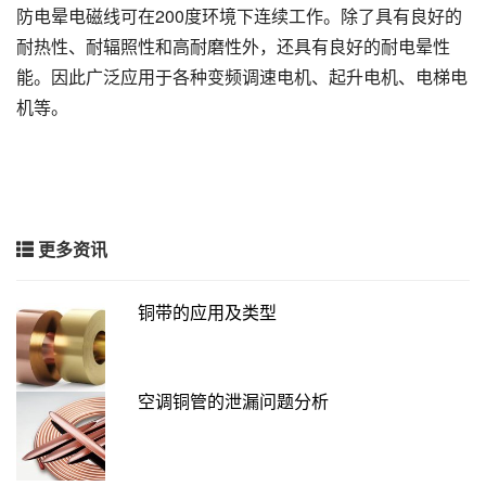
防电晕电磁线可在200度环境下连续工作。除了具有良好的
耐热性、耐辐照性和高耐磨性外，还具有良好的耐电晕性
能。因此广泛应用于各种变频调速电机、起升电机、电梯电
机等。
更多资讯
铜带的应用及类型
空调铜管的泄漏问题分析