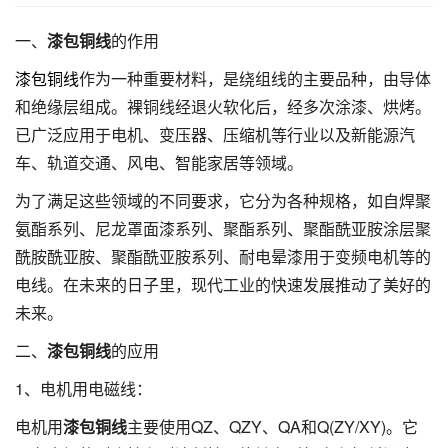
一、
漆包铜线
的作用
漆包铜线
作为一种重要材料，是绕组线的主要品种，由导体
和绝缘层组成。裸铜线经退火软化后，经多次涂漆、烘烤。
已广泛应用于电机、变压器、压缩机等行业以及新能源汽
车、轨道交通、风电、智能家居等领域。
为了满足这些领域的不同要求，它分为各种规格，如自焊聚
氨酯系列、尼龙罩面漆系列、聚酯系列、聚酯酰亚胺涂层聚
酰胺酰亚胺、聚酯酰亚胺系列、耐电晕漆用于变频电机等的
电线。在未来的日子里，现代工业的快速发展推动了美好的
未来。
二、
漆包铜线
的应用
1、电机用电磁线：
电机用
漆包铜线
主要使用QZ、QZY、QA和Q(ZY/XY)。它