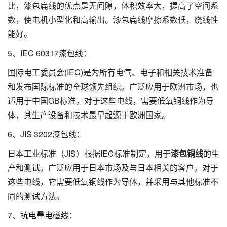
比，漆包扁线的优点是无间隙，体积效率大，提高了空间系
数，使电机小型化和高输出。漆包扁线摩擦系数低，绕线性
能好。
5、IEC 60317漆包线：
国际电工委员会(IEC)是为所有电气、电子和相关技术准备
和发布国际标准的全球领先组织。广泛应用于欧洲市场，也
适用于中国GB标准。对于这些电线，需要低氧铜线作为导
体，其生产设备和技术最早起源于欧洲国家。
6、JIS 3202漆包线：
日本工业标准（JIS）根据IEC标准制定，用于
漆包铜线
的生
产和测试。广泛应用于日本市场及与日本相关的客户。对于
这些电线，它需要低氧铜线作为导体，并采用与其他标准不
同的测试方法。
7、
抗电晕电磁线
：