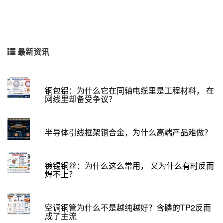
最新资讯
铜包铝：为什么它在同轴电缆里是工程材料， 在
网线里却备受争议？
半导体引线框架铜合金，为什么高端产品难做？
镀锡铜丝：为什么这么常用， 又为什么有时反而
焊不上？
空调铜管为什么不是越纯越好？含磷的TP2反而
成了主流