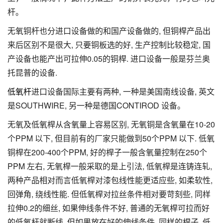
杆。
无氧铜杆也分进口设备做的和国产设备做的, 但铜桿产品出
来后区别不是很大, 只要铜板选的好, 生产控制比较稳定, 国
产设备也能产出可拉伸0.05的铜桿. 进口设备一般是芬兰奥
托昆普的设备.
低氧杆
进口设备国际主要有两种, 一种是美国南线设备, 英文
是SOUTHWIRE, 另一种是德国CONTIROD 设备。
无氧及低氧桿从含氧量上容易区别, 无氧铜是含氧量在10-20
个PPM 以下, 但目前有的厂家只能做到50个PPM 以下. 低氧
铜桿在200-400个PPM, 好的桿子一般含氧量控制在250个
PPM 左右, 无氧桿一般采取的是上引法, 低氧桿是连铸连轧,
两种产品相对而言低氧桿对漆包线性能更适应些, 如柔软性,
回弹角, 绕线性能. 但低氧桿对拉丝条件相对要苛刻些, 同样
拉伸0.2的细丝, 如果伸线条件不好, 普通的无氧桿可拉而好
的低氧杆就断线, 但如果放在好的伸线条件, 同样的桿子, 低