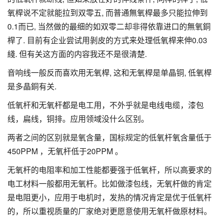
氧桿说不定就能拉到双零五, 而普通無氧桿最多只能拉伸到
0.1而已, 当然做的最细的如双零二却非得依靠进口的無氧銅
桿了. 目前有企业尝试用剝皮的方式来处理低氧桿来伸0.03
綫. 但有关这方面的内容我还不是很清楚.
音响线一般反而喜欢用无氧桿, 这和无氧桿是单晶铜, 低氧桿
是多晶銅有关.
低氧杆和无氧杆都是电工用，不外乎就是电线电缆，漆包
线，扁线，铜排。应用领域没什么区别。
两者之间的区别就是氧含量，国标规定的低氧杆氧含量低于
450PPM ，无氧杆低于20PPM 。
无氧杆的电阻率和加工性能都要强于低氧杆，所以高要求的
电工材料一般都用无氧杆。比如做漆包线，无氧杆做的肯定
是电阻更小，应用于电机时，发热的情况肯定是优于低氧杆
的，所以重视质量的厂家绝对更愿意使用无氧杆做原材料。