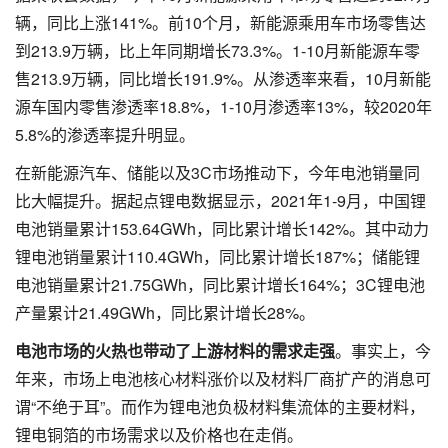
辆，同比上涨141%。前10个月，新能源乘用车市场零售达
到213.9万辆，比上年同期增长73.3%。1-10月新能源车零
售213.9万辆，同比增长191.9%。从渗透率来看，10月新能
源车国内零售渗透率18.8%，1-10月渗透率13%，较2020年
5.8%的渗透率提升明显。
在新能源汽车、储能以及3C市场推动下，今年电池销量同
比大幅提升。据起点锂电数据显示，2021年1-9月，中国锂
电池销量累计153.64GWh，同比累计增长142%。其中动力
锂电池销量累计110.4GWh，同比累计增长187%；储能锂
电池销量累计21.75GWh，同比累计增长164%；3C锂电池
产量累计21.49GWh，同比累计增长28%。
电池市场的火热也带动了上游材料的需求走强
。事实上，今
年来，市场上电池核心材料涨价以及材料厂商扩产的消息可
谓“不绝于耳”。而作为锂电池负极材料集流体的主要材料，
锂电铜箔的市场需求以及价格也在走俏。