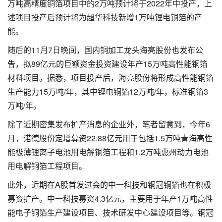
万吨高精度铜箔项目中的2万吨预计将于2022年中投产，上
述项目投产后预计将为超华科技新增1万吨锂电铜箔的产
能。
随后的11月7日晚间，国内铜加工龙头海亮股份也发布公
告，拟89亿元的巨额资金投资建设年产15万吨高性能铜箔
材料项目。据悉，项目投产后，海亮股份将形成高性能铜箔
生产能力15万吨/年，其中锂电铜箔12万吨/年，标准铜箔3
万吨/年。
除了近期密集发布扩产消息的企业外，笔者留意到，今年6
月，诺德股份定增募资22.88亿元用于包括1.5万吨青海高性
能极薄锂离子电池用电解铜箔工程和1.2万吨惠州动力电池
用电解铜箔工程项目。
此外，近期在A股首发过会的中一科技和铜冠铜箔也在积极
募资扩产。中一科技募资4.3亿元，主要用于年产1万吨高性
能电子铜箔生产建设项目、技术研发中心建设项目等。铜冠