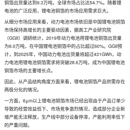
铜箔出货量达到9.3万吨，全球市场占比达54.7%。随着锂
电池的广泛应用，锂电池铜箔的市场应用需求巨大。
从细分市场应用来看，动力电池市场依旧是中国锂电池铜箔
市场保持高增长的主要驱动因素，据高工产业研究院
（GGII）调研统计，2019年动力电池用锂电池铜箔出货量
为6.0万吨，在中国锂电池铜箔中的占比超过60%。GGII预
计，到2025年，中国动力电池出货量将超过431GWh，动
力电池用锂电池铜箔需求将突破28.6万吨，成为中国锂电池
铜箔市场的主要增长点。
因此，从产品结构角度方面来看，锂电池铜箔产品供需存在
两极分化的情况。
一方面，6μm以上锂电池铜箔市场已经出现由于产品订单少
导致的经营效益低下、市场竞争激烈情况，造成部分企业新
增产能无法释放，生产线中部分设备停滞，产能利用率低下
的严重问题。