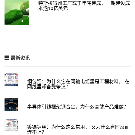
特斯拉得州工厂或于年底建成，一期建设成
本逾10亿美元
最新资讯
铜包铝：为什么它在同轴电缆里是工程材料， 在
网线里却备受争议？
半导体引线框架铜合金，为什么高端产品难做？
镀锡铜丝：为什么这么常用， 又为什么有时反而
焊不上？