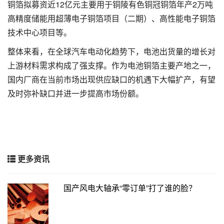
铜箔拟募资近12亿元主要用于铜陵有色铜冠铜箔年产2万吨
高精度储能用超薄电子铜箔项目（二期）、高性能电子铜箔
技术中心项目等。
整体来看，在全球汽车电动化趋势下，电池出货量的增长对
上游材料需求构成了强支撑。作为电池铜箔主要产地之一，
国内厂商在当前市场出现供应缺口的机遇下大幅扩产，有望
及时弥补缺口并进一步提高市场份额。
更多资讯
国产风电大轴承“零订单”打了谁的脸？