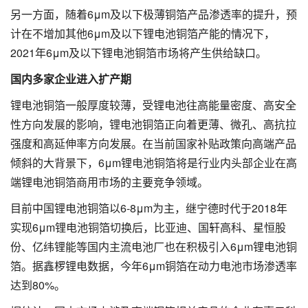
另一方面，随着6μm及以下极薄铜箔产品渗透率的提升，预
计在不增加其他6μm及以下锂电池铜箔产能的情况下，
2021年6μm及以下锂电池铜箔市场将产生供给缺口。
国内多家企业进入扩产期
锂电池铜箔一般厚度较薄，受锂电池往高能量密度、高安全
性方向发展的影响，锂电池铜箔正向着更薄、微孔、高抗拉
强度和高延伸率方向发展。在当前国家补贴政策向高端产品
倾斜的大背景下，6μm锂电池铜箔将是行业内头部企业在高
端锂电池铜箔商用市场的主要竞争领域。
目前中国锂电池铜箔以6-8μm为主，继宁德时代于2018年
实现6μm锂电池铜箔切换后，比亚迪、国轩高科、星恒股
份、亿纬锂能等国内主流电池厂也在积极引入6μm锂电池铜
箔。据鑫椤锂电数据，今年6μm铜箔在动力电池市场渗透率
达到80%。