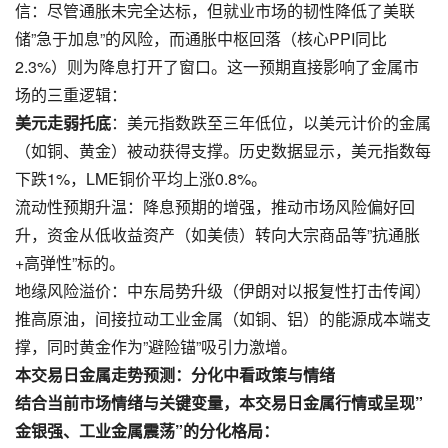
信：尽管通胀未完全达标，但就业市场的韧性降低了美联
储”急于加息”的风险，而通胀中枢回落（核心PPI同比
2.3%）则为降息打开了窗口。这一预期直接影响了金属市
场的三重逻辑：
美元走弱托底​
：美元指数跌至三年低位，以美元计价的金属
（如铜、黄金）被动获得支撑。历史数据显示，美元指数每
下跌1%，LME铜价平均上涨0.8%。
​流动性预期升温​：降息预期的增强，推动市场风险偏好回
升，资金从低收益资产（如美债）转向大宗商品等”抗通胀
+高弹性”标的。
​地缘风险溢价​：中东局势升级（伊朗对以报复性打击传闻）
推高原油，间接拉动工业金属（如铜、铝）的能源成本端支
撑，同时黄金作为”避险锚”吸引力激增。
​本交易日金属走势预测：分化中看政策与情绪​
结合当前市场情绪与关键变量，本交易日金属行情或呈现”
金银强、工业金属震荡”的分化格局：