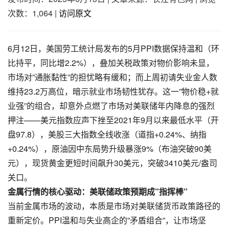
次数：1,064
|
访问原文
6月12日，美国劳工统计局发布的5月PPI数据保持温和（环
比持平，同比增2.2%），叠加关税政策对物价影响未显，
市场对”通胀黏性”的担忧略有缓和；而上周初请失业金人数
维持23.2万高位，暗示就业市场韧性犹存。这一”物价稳+就
业强”的组合，却意外点燃了市场对美联储年内降息的强烈
押注——美元指数应声下挫至2021年9月以来最低水平（开
盘97.8），美股三大指数全线收涨（道指+0.24%、纳指
+0.24%），原油因中东局势升级暴涨9%（布油突破90美
元），现货黄金更短时间飙升30美元，突破3410美元/盎司
关口。
金属行情的核心驱动：美联储政策预期成”指挥棒”​​
当前金属市场的波动，本质是市场对美联储货币政策路径的
重新定价。PPI温和与失业高企的”矛盾组合”，让市场坚