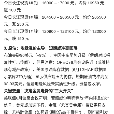
今日长江现货1# 铅：16900 – 17000 元，均价 16950 元，
涨 100 元​
今日长江现货1# 锡：264500 – 266500 元，均价 265500
元，涨 250 元​
今日长江现货1# 镍：120900 – 123100 元，均价 122000
元，跌 150 元
3. 原油：地缘溢价主导，短期或冲高回落​
布油突破90美元（+9%），主因中东局势升级（伊朗对以报
复性打击传闻），但需注意：OPEC+6月会议临近（或维持
现有减产政策），美国原油库存数据（6月12日API数据显
示累库370万桶）显示供应端压力仍存。短期原油或冲高至
92-93美元，但若地缘风险未实质性升级，涨幅或收窄。
关键变量：决定金属走势的”三大开关”​​
​美联储6月议息会议声明​：若鲍威尔明确释放”年内降息2次”
信号，美元或加速下行，金属（尤其贵金属）将获更强支
撑；若措辞偏鹰（如强调”通胀仍高于目标”），则可能引发