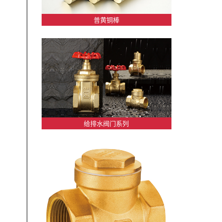
普黄铜棒
给排水阀门系列