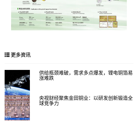
更多资讯
供给瓶颈难破，需求多点爆发，锂电铜箔易
涨难跌
央视财经聚焦金田铜业：以研发创新锻造全
球竞争力