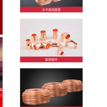
水平复绕盘管
紫铜管件