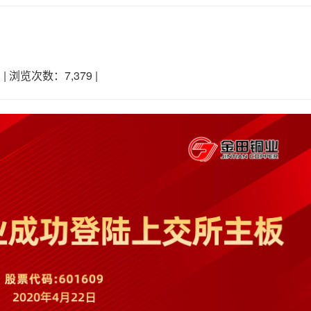
业
|
浏览次数：7,379
|