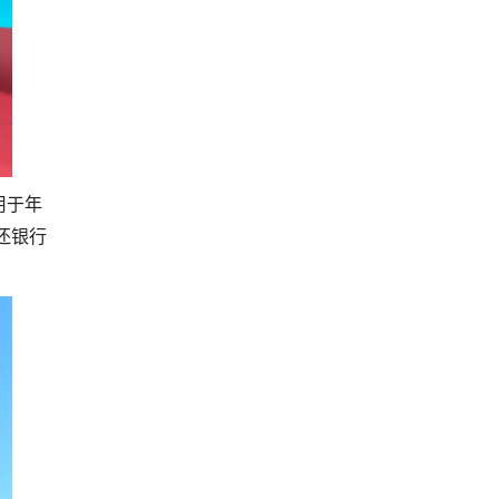
用于年
还银行