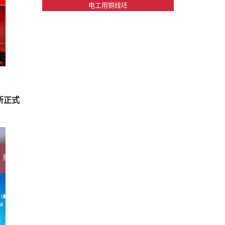
电工用铜线坯
所正式