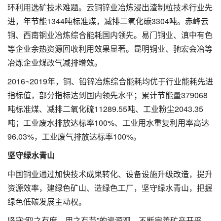
环利用选矿技术难题。云铜锌业冶炼浸出渣制粒技术行业先
进，年节能1344吨标准煤，减排二氧化碳3304吨。赤峰云
铜、西南铜业冶炼综合能耗国内领先。易门铜业、滇中有色
等企业余热资源回收利用效果显著。昆明铜业、驰宏会冶等
冶炼企业煤改气减排增效。
2016~2019年，铜、铅锌冶炼综合能耗均优于行业能耗先进
指标值，部分指标达到国内领先水平；累计节能量379068
吨标准煤、减排二氧化硫11289.55吨、工业粉尘2043.35
吨；工业废水排放达标率100%、工业用水重复利用率高达
96.03%，工业废气排放达标率100%。
坚守绿水青山
中国铜业通过加快技术成果转化、设备设施升级改造，提升
资源效率，建绿色矿山、造绿色工厂，坚守绿水青山，把握
绿色低碳发展主动权。
坚守“取之有度，用之有节”的资源观，不断完善矿产开采、