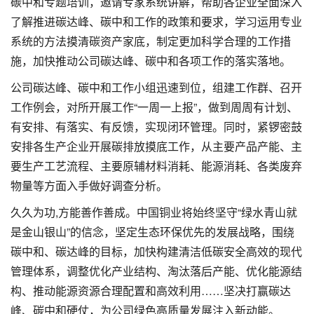
碳中和专题培训，邀请专家系统讲解，帮助各企业全面深入
了解推进碳达峰、碳中和工作的政策和要求，学习运用专业
系统的方法摸清碳资产家底，制定更加科学合理的工作措
施，加快推动公司碳达峰、碳中和各项工作的落实落地。
公司碳达峰、碳中和工作小组迅速到位，组建工作群、召开
工作例会，对所开展工作“一周一上报”，做到周周有计划、
有安排、有落实、有反馈，实现闭环管理。同时，紧锣密鼓
安排各生产企业开展碳排放摸底工作，从主要产品产能、主
要生产工艺流程、主要原辅材料消耗、能源消耗、各类废弃
物量等方面入手做好调查分析。
久久为功,方能善作善成。中国铜业将始终坚守“绿水青山就
是金山银山”的信念，坚定生态环保优先的发展战略，围绕
碳中和、碳达峰的目标，加快构建清洁低碳安全高效的现代
管理体系，调整优化产业结构、淘汰落后产能、优化能源结
构、推动能源资源合理配置和高效利用……坚决打赢碳达
峰、碳中和硬仗，为公司绿色高质量发展注入新动能。