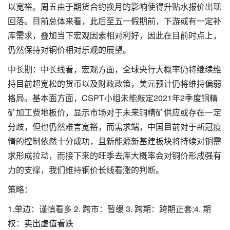
以宽裕。周五由于期货合约换月的影响使得升贴水报价出现
回落。目前总体来看，此后至五一假期前，下游或有一定补
库需求，叠加当下宏观因素相对利好，因此在目前时点上，
仍然保持对铜价相对乐观的展望。
中长期：中长线看，宏观方面，全球央行大概率仍将继续维
持目前超宽松的货币以及财政政策，美元预计仍将维持偏弱
格局。基本面方面，CSPT小组未能敲定2021年2季度铜精
矿加工费地板价，显示市场对于未来铜精矿供应或存在一定
分歧，但也仍然难言宽裕，而需求端，中国目前对于新冠疫
情的控制依然十分成功，且新能源新基建板块将持续对铜需
求形成拉动，而接下来的旺季去库大概率会对铜价形成强有
力的支撑，我们维持铜价长线看涨的判断。
策略：
1.单边：谨慎看多 2. 跨市：暂缓 3. 跨期：跨期正套;4. 期
权：卖出虚值看跌