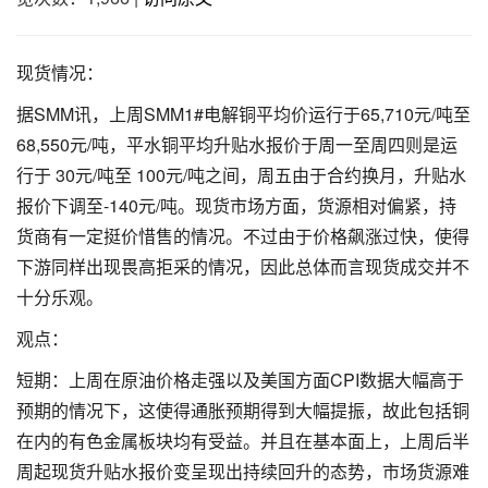
现货情况：
据SMM讯，上周SMM1#电解铜平均价运行于65,710元/吨至
68,550元/吨，平水铜平均升贴水报价于周一至周四则是运
行于 30元/吨至 100元/吨之间，周五由于合约换月，升贴水
报价下调至-140元/吨。现货市场方面，货源相对偏紧，持
货商有一定挺价惜售的情况。不过由于价格飙涨过快，使得
下游同样出现畏高拒采的情况，因此总体而言现货成交并不
十分乐观。
观点：
短期：上周在原油价格走强以及美国方面CPI数据大幅高于
预期的情况下，这使得通胀预期得到大幅提振，故此包括铜
在内的有色金属板块均有受益。并且在基本面上，上周后半
周起现货升贴水报价变呈现出持续回升的态势，市场货源难