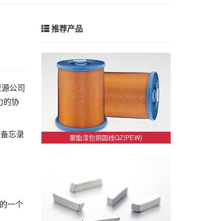
推荐产品
资源公司
束力的协
该备忘录
聚酯漆包铜圆线QZ(PEW)
发的一个