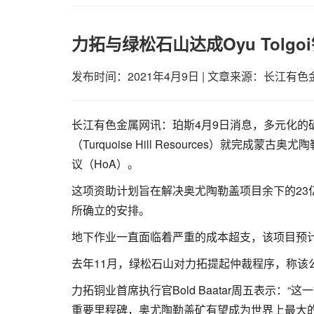
力拓与绿松石山达成Oyu Tolg
发布时间：2021年4月9日
|
文章来源：长江有色
长江有色金属网讯：珀斯4月9日消息，多元化的矿业
（Turquoise Hill Resources）就完成
议（HoA）。
这项资助计划旨在解决奥尤陶勒盖项目余下的23
所确立的安排。
地下作业一直面临着严重的成本超支，该项目预计
去年11月，绿松石山对力拓提起仲裁程序，称该
力拓铜业首席执行官Bold Baatar周五表示
重要里程碑，奥尤陶勒盖矿有望成为世界上最大