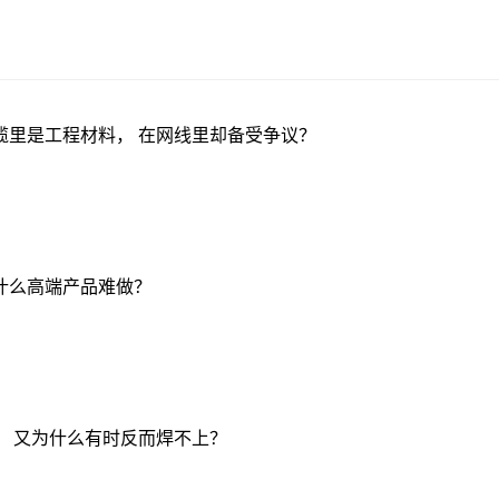
缆里是工程材料， 在网线里却备受争议？
什么高端产品难做？
， 又为什么有时反而焊不上？