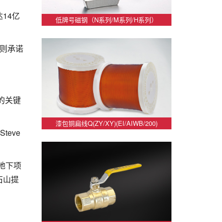
14亿
低牌号磁钢（N系列/M系列/H系列）
则承诺
的关键
漆包铜扁线Q(ZY/XY)(EI/AIWB/200)
eve
地下项
石山提