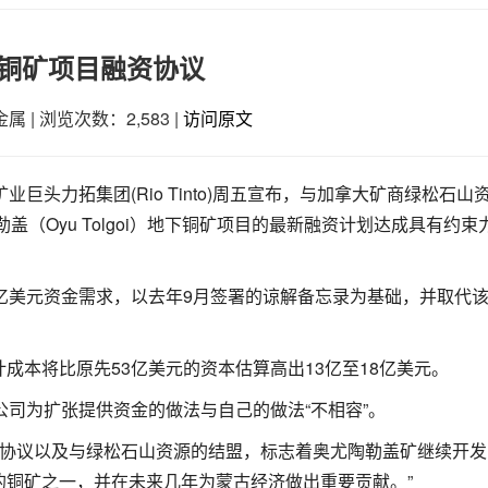
oi铜矿项目融资协议
金属
|
浏览次数：2,583
|
访问原文
巨头力拓集团(Rio Tinto)周五宣布，与加拿大矿商绿松石山
蒙古奥尤陶勒盖（Oyu Tolgoi）地下铜矿项目的最新融资计划达成具有约
亿美元资金需求，以去年9月签署的谅解备忘录为基础，并取代
成本将比原先53亿美元的资本估算高出13亿至18亿美元。
公司为扩张提供资金的做法与自己的做法“不相容”。
：“这一协议以及与绿松石山资源的结盟，标志着奥尤陶勒盖矿继续开
的铜矿之一，并在未来几年为蒙古经济做出重要贡献。”