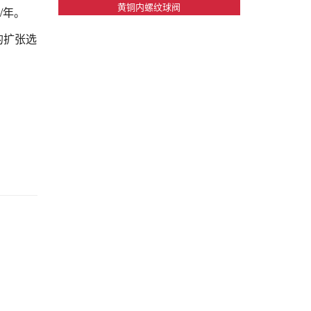
黄铜内螺纹球阀
/年。
的扩张选