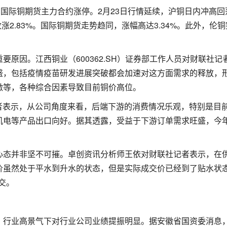
、国际铜期货主力合约涨停。2月23日行情延续，沪铜日内冲高回
涨2.83%。国际铜期货走势趋同，涨幅高达3.34%。此外，伦
原因。江西铜业（600362.SH）证券部工作人员对财联社记
盛，包括疫情疫苗研发进展突破都会加速对这方面需求的释放，
激等，各种综合因素导致目前铜价高位。
社记者表示，从公司角度来看，后端下游的消费情况乐观，特别是目
机电等产品出口向好。据其透露，受益于下游订单需求旺盛，今
心态并非坚不可摧。卓创资讯分析师王依对财联社记者表示，在
价虽然处于平水到升水的状态，但是实际成交价已经到了贴水状
交。
，行业高景气下对行业公司业绩提振明显。据安徽省国资委消息