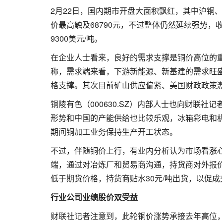
2月22日，国内期市开盘大面积飘红，其中沪铜
价最高触及68790元，不过整体仍然延续强势，收
9300美元/吨。
在企业人士看来，良好的需求支撑是铜价高位的重要
称，需求端来看，下游新能源、新基建的需求旺
格支撑。其次目前矿山供应偏紧、美国财政政策
铜陵有色（000630.SZ）内部人士也向财联
形势和中国的产能供给也比较乐观，冰箱彩电和
期间铜加工业务保持生产开工状态。
不过，伴随铜价上行，有业内分析认为市场看涨
端，通过对冶炼厂和贸易商沟通，持货商对外报
低于期货价格，持货商贴水30元/吨出货，以促成
行业公司业绩股价双受益
财联社记者注意到，此轮铜价涨势承接去年高位