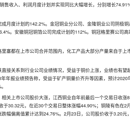
销售收入、利润月度计划并实现同比大幅增长，分别增长74.91
成月度计划的142.2%。金冠铜业分公司、金隆铜业公司阴极铜
36.4%。安徽铜冠铜箔公司完成计划的112%。铜冠格里赛公司
格里塞都在上市公司合并范围内，化工产品大部分产量来自于上
跌直接关系到行业公司业绩情况，受益于铜价上涨，业绩也有望
2020年年报业绩预告称，受益于矿产铜量价齐升等因素，预计2020
%。
相关上市公司股价大涨，江西铜业自年前最后一个交易日收涨8.
于30.32元，在近30个交易日整体涨幅44.90%；铜陵有色在2月
偏离值累计达到24.76%。2月23日，公司股价收于3.20元