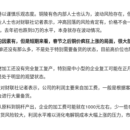
持以谨慎乐观态度。铜陵有色内部人士也认为，波动风险存在，
业人士也对财联社记者表示，冲高回落的风险肯定有，价格不会
，去年初也跌到3万的水平，本身就存在波动情况。
的因素有，但是短期来看，春节之后铜价疯狂上涨的局面，很大
订单还没有那么多，不是处于特别需要备货的状态，目前高价位也
材加工还没有完全复工复产，特别是中小型的企业复工可能在正
是处于明显的观望状态。
士对财联社记者表示，公司的利润主要来自加工费，一般是根据
会进行大量备货。
原料到铜杆产出，企业的加工费可能就在1000元左右，少一些在
备货风险较大，利润水平难以消化电解铜成本大幅上涨的压力，