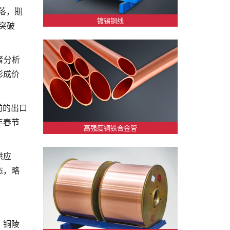
落，期
镀锡铜线
铜突破
者分析
形成价
前的出口
年春节
高强度铜铁合金管
供应
态，略
，铜陵