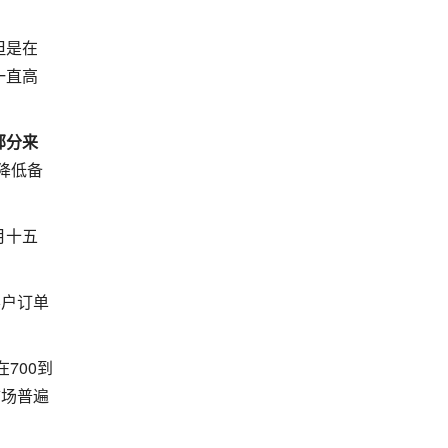
但是在
一直高
部分来
降低备
月十五
客户订单
700到
市场普遍