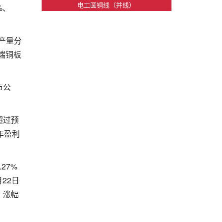
电工圆铜线（并线）
%、
产量分
高端铜板
市公
超过预
年盈利
27%
22日
，涨幅