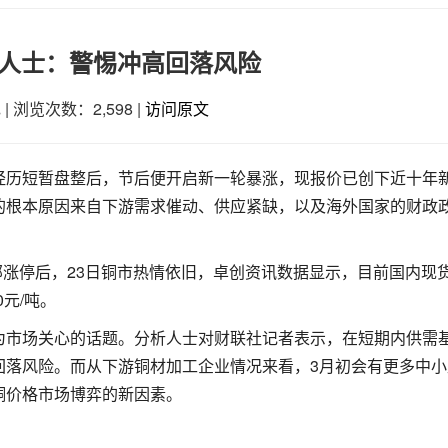
内人士：警惕冲高回落风险
色
|
浏览次数：2,598
|
访问原文
经历短暂盘整后，节后便开启新一轮暴涨，现报价已创下近十年
的根本原因来自下游需求催动、供应紧缺，以及海外国家的财政
全部涨停后，23日铜市热情依旧，卓创资讯数据显示，目前国内现
0元/吨。
为市场关心的话题。分析人士对财联社记者表示，在短期内供需
回落风险。而从下游铜材加工企业情况来看，3月初会有更多中小
铜价格市场博弈的新因素。