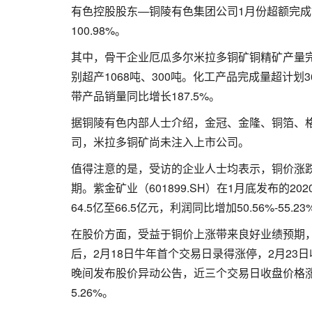
有色控股股东—铜陵有色集团公司1月份超额完成
100.98%。
其中，骨干企业厄瓜多尔米拉多铜矿铜精矿产量完
别超产1068吨、300吨。化工产品完成量超计划
带产品销量同比增长187.5%。
据铜陵有色内部人士介绍，金冠、金隆、铜箔、
司，米拉多铜矿尚未注入上市公司。
值得注意的是，受访的企业人士均表示，铜价涨
期。紫金矿业（601899.SH）在1月底发布的
64.5亿至66.5亿元，利润同比增加50.56%-55.23
在股价方面，受益于铜价上涨带来良好业绩预期，
后，2月18日牛年首个交易日录得涨停，2月23日收
晚间发布股价异动公告，近三个交易日收盘价格涨跌幅
5.26%。