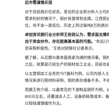
后市需谨慎乐观
对于目前高价位状态，受访的企业和分析人士均
需求利好的情况下，铜价有望得到支撑。江西铜
位，也不会一直低位，历史上到过每吨8万的高价
卓创资讯铜行业分析师王依则认为，需求面支撑
自于资金炒作，存在脱离基本面的可能。
“年后
货采购积极性。”王依对财联社记者表示。
据了解，从近期与基本面商家沟通的情况看，铜
之后，就算是已经生产的铜材加工企业，目前也
以主营铜加工业务的*ST鑫科为例，公司内部人
情况来进行原材料采购，铜的库存储备不多，不
而据王依介绍，以最常见的下游制品铜杆为例，从
800元左右，还要减去人工、设备损耗等成本，
以短线谨慎操作为主。