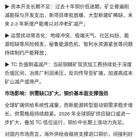
▶ 资本开支长期不足：过去十年铜价低迷期，矿企普遍削
减勘探与开发支出，新项目审批放缓、大型新建矿稀缺，未
来 2-3 年新增产能难以对冲老矿减产；
▶ 运营扰动常态化：地缘冲突、极端天气、社区纠纷、能
源短缺等风险频发，秘鲁能源危机、智利水资源紧张等问题
持续制约产能释放；
▶ TC 负值倒逼减产：当前铜精矿现货加工费持续处于深度
负值区间，冶炼厂利润承压，反向传导至矿端，加速高成本
矿山减产或停产。
市场影响：供需缺口扩大，铜价基本面支撑强劲
全球矿端供给系统性减量，而新能源转型驱动铜需求稳步增
长，供需格局持续趋紧。2026 年全球铜矿供应缺口或进一
步扩大，叠加 TC 低位运行，铜价中长期上涨动力充足。
对国内市场而言，海外供给收缩将支撑进口铜价，间接利好