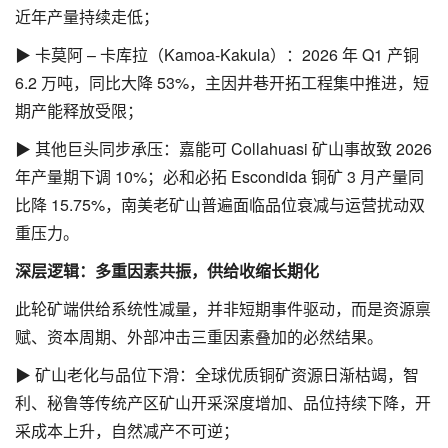
近年产量持续走低；
▶ 卡莫阿 – 卡库拉（Kamoa-Kakula）：2026 年 Q1 产铜
6.2 万吨，同比大降 53%，主因井巷开拓工程集中推进，短
期产能释放受限；
▶ 其他巨头同步承压：嘉能可 Collahuasi 矿山事故致 2026
年产量期下调 10%；必和必拓 Escondida 铜矿 3 月产量同
比降 15.75%，南美老矿山普遍面临品位衰减与运营扰动双
重压力。
深层逻辑：多重因素共振，供给收缩长期化
此轮矿端供给系统性减量，并非短期事件驱动，而是资源禀
赋、资本周期、外部冲击三重因素叠加的必然结果。
▶ 矿山老化与品位下滑：全球优质铜矿资源日渐枯竭，智
利、秘鲁等传统产区矿山开采深度增加、品位持续下降，开
采成本上升，自然减产不可逆；